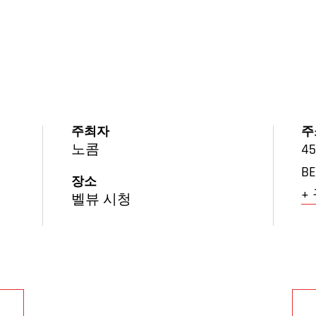
주최자
주
노콤
45
BE
장소
+
벨뷰 시청