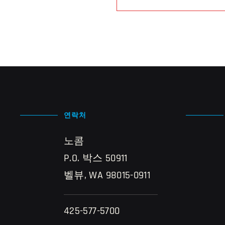
연락처
노콤
P.O. 박스 50911
벨뷰, WA 98015-0911
425-577-5700