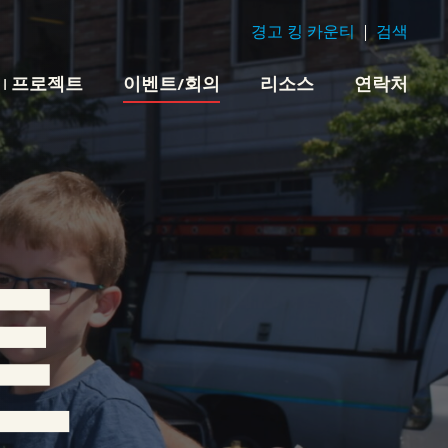
경고 킹 카운티
검색
 | 프로젝트
이벤트/회의
리소스
연락처
트