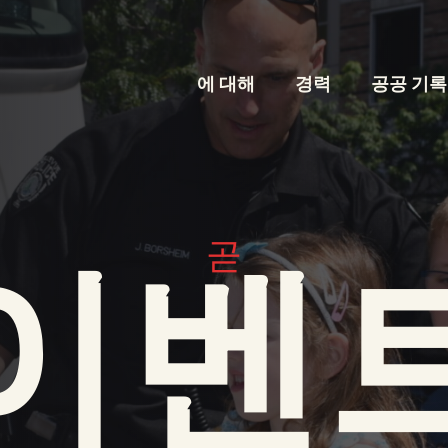
에 대해
경력
공공 기록
곧
이벤