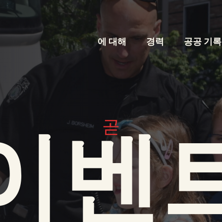
에 대해
경력
공공 기록
곧
이벤