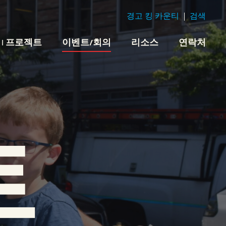
경고 킹 카운티
검색
 | 프로젝트
이벤트/회의
리소스
연락처
트