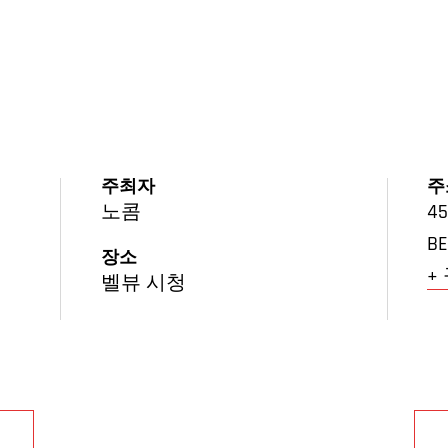
주최자
주
노콤
45
BE
장소
+
벨뷰 시청