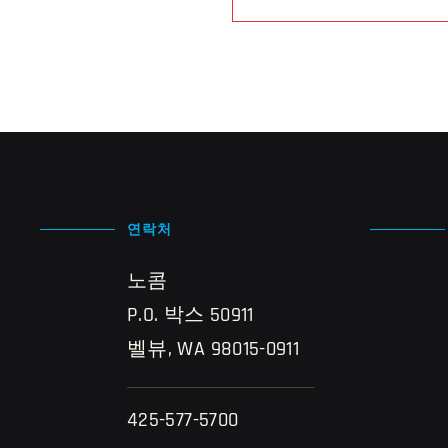
연락처
노콤
P.O. 박스 50911
벨뷰, WA 98015-0911
425-577-5700