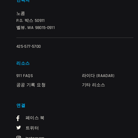
연락처
노콤
P.O. 박스 50911
벨뷰, WA 98015-0911
425-577-5700
리소스
911 FAQS
라이다 (RAADAR)
공공 기록 요청
기타 리소스
연결
페이스 북
트위터