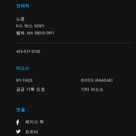
연락처
노콤
P.O. 박스 50911
벨뷰, WA 98015-0911
425-577-5700
리소스
911 FAQS
라이다 (RAADAR)
공공 기록 요청
기타 리소스
연결
페이스 북
트위터