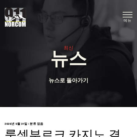
메뉴
최신
뉴스
뉴스로 돌아가기
2026년 5월 31일
|
분류 없음
룩셈부르크 카지노 결