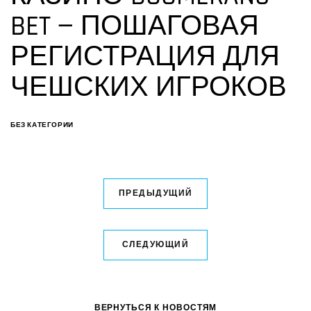
BET — ПОШАГОВАЯ
РЕГИСТРАЦИЯ ДЛЯ
ЧЕШСКИХ ИГРОКОВ
БЕЗ КАТЕГОРИИ
ПРЕДЫДУЩИЙ
СЛЕДУЮЩИЙ
ВЕРНУТЬСЯ К НОВОСТЯМ