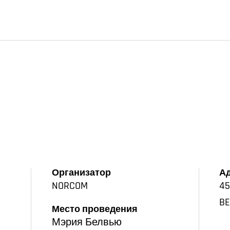
Организатор
А
NORCOM
45
BE
Место проведения
Мэрия Белвью