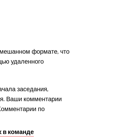
смешанном формате, что
щью удаленного
ачала заседания,
ния. Ваши комментарии
 Комментарии по
 в команде