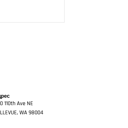
дрес
0 110th Ave NE
LLEVUE
,
WA
98004