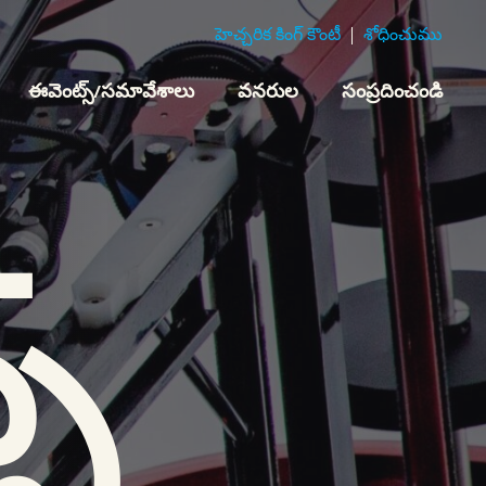
హెచ్చరిక కింగ్ కౌంటీ
శోధించుము
ఈవెంట్స్/సమావేశాలు
వనరుల
సంప్రదించండి
స్