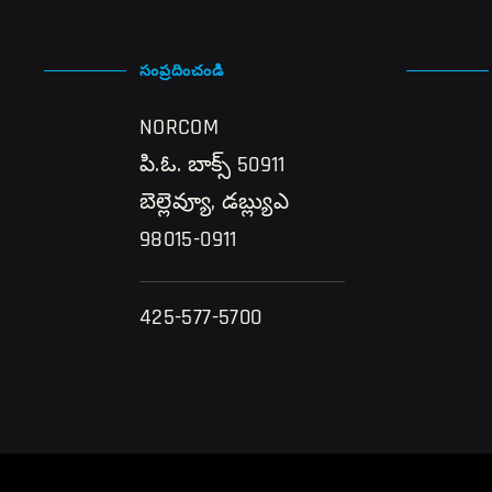
సంప్రదించండి
NORCOM
పి.ఓ. బాక్స్ 50911
బెల్లెవ్యూ, డబ్ల్యుఎ
98015-0911
425-577-5700