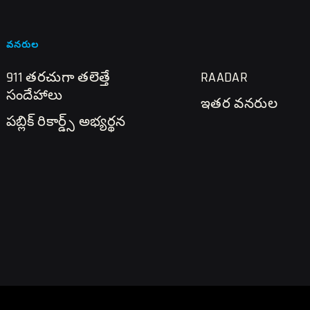
వనరుల
911 తరచుగా తలెత్తే
RAADAR
సందేహాలు
ఇతర వనరుల
పబ్లిక్ రికార్డ్స్ అభ్యర్థన