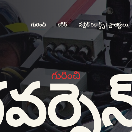
గురించి
కెరీర్
పబ్లిక్ రికార్డ్స్ | ప్రాజెక్టులు
గురించి
వర్నెన్