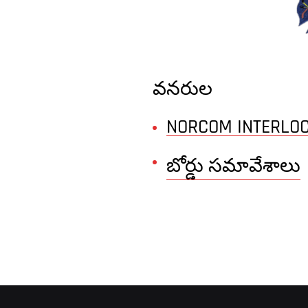
వనరుల
NORCOM INTERLOC
బోర్డు సమావేశాలు