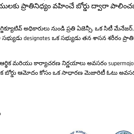
ాయులకు ప్రాతినిధ్యం వహించే బోర్డు ద్వారా పాలిం
జిక్యూటివ్ అధికారులు నుండి ప్రతి ఏజెన్సీ. ఒక సిటీ మేనేజర్, ఫ
తి సభ్యుడు designates ఒక సభ్యుడు తన శాసన శరీరం ప్రాతినిధ
ర్థిక మరియు కార్యాచరణ నిర్ణయాలు అవసరం supermajo
లక బోర్డు ఆమోదం కోసం ఒక సాధారణ మెజారిటీ ఓటు అవసరం
ు