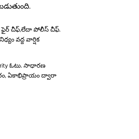
చబడుతుంది.
ైర్ చీఫ్,లేదా పోలీస్ చీఫ్.
్యం వద్ద వార్షిక
rity ఓటు. సాధారణ
, ఏకాభిప్రాయం ద్వారా