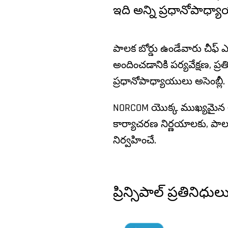
ఇది అన్ని ప్రధానోపాధ్య
పాలక బోర్డు ఉండేవారు చీఫ్ ఎగ్
అందించడానికి పర్యవేక్షణ, ప్ర
ప్రధానోపాధ్యాయులు అసెంబ్లీ.
NORCOM యొక్క ముఖ్యమైన ఆ
కార్యాచరణ నిర్ణయాలకు, పా
నిర్వహించే.
ప్రిన్సిపాల్ ప్రతినిధుల