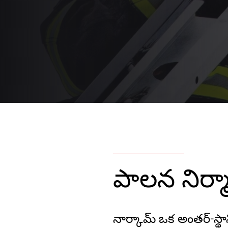
పాలన నిర్
నార్కామ్ ఒక అంతర్-స్థాన