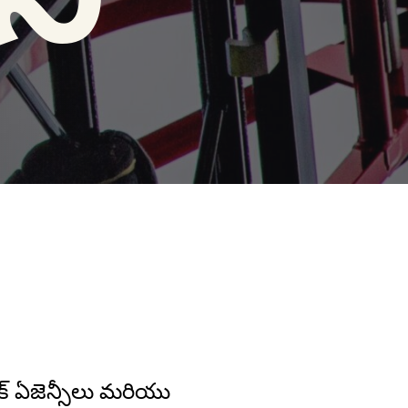
లిక్ ఏజెన్సీలు మరియు