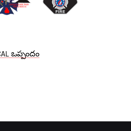
AL ఒప్పందం