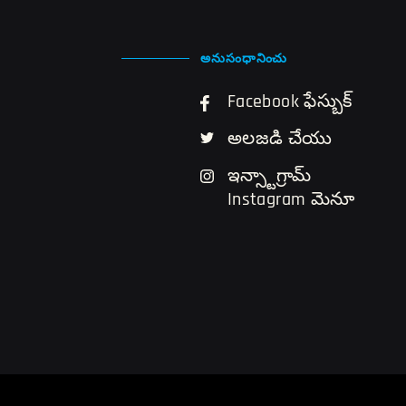
అనుసంధానించు
Facebook ఫేస్బుక్
అలజడి చేయు
ఇన్స్టాగ్రామ్
Instagram మెనూ