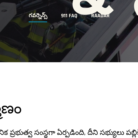
గవర్నెన్స్
911 FAQ
RAADAR
మాణం
ిక ప్రభుత్వ సంస్థగా ఏర్పడింది, దీని సభ్యులు పబ్