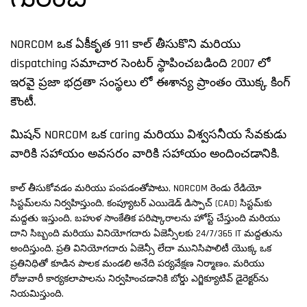
గురించి
NORCOM ఒక ఏకీకృత 911 కాల్ తీసుకొని మరియు
dispatching సమాచార సెంటర్ స్థాపించబడింది 2007 లో
ఇరవై ప్రజా భద్రతా సంస్థలు లో ఈశాన్య ప్రాంతం యొక్క కింగ్
కౌంటీ.
మిషన్ NORCOM ఒక caring మరియు విశ్వసనీయ సేవకుడు
వారికి సహాయం అవసరం వారికి సహాయం అందించడానికి.
కాల్ తీసుకోవడం మరియు పంపడంతోపాటు, NORCOM రెండు రేడియో
సిస్టమ్‌లను నిర్వహిస్తుంది, కంప్యూటర్ ఎయిడెడ్ డిస్పాచ్ (CAD) సిస్టమ్‌కు
మద్దతు ఇస్తుంది, బహుళ సాంకేతిక పరిష్కారాలను హోస్ట్ చేస్తుంది మరియు
దాని సిబ్బంది మరియు వినియోగదారు ఏజెన్సీలకు 24/7/365 IT మద్దతును
అందిస్తుంది. ప్రతి వినియోగదారు ఏజెన్సీ లేదా మునిసిపాలిటీ యొక్క ఒక
ప్రతినిధితో కూడిన పాలక మండలి అనేది పర్యవేక్షణ నిర్మాణం, మరియు
రోజువారీ కార్యకలాపాలను నిర్వహించడానికి బోర్డు ఎగ్జిక్యూటివ్ డైరెక్టర్‌ను
నియమిస్తుంది.