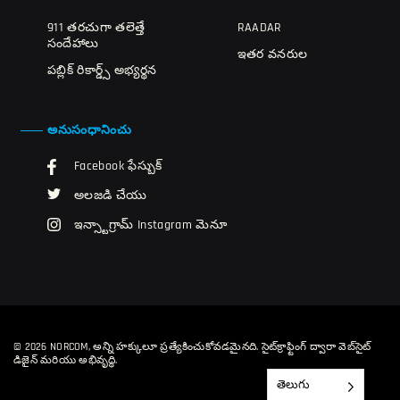
911 తరచుగా తలెత్తే
RAADAR
సందేహాలు
ఇతర వనరుల
పబ్లిక్ రికార్డ్స్ అభ్యర్థన
అనుసంధానించు
Facebook ఫేస్బుక్
అలజడి చేయు
ఇన్స్టాగ్రామ్ Instagram మెనూ
© 2026 NORCOM, అన్ని హక్కులూ ప్రత్యేకించుకోవడమైనది.
సైట్‌క్రాఫ్టింగ్ ద్వారా వెబ్‌సైట్
డిజైన్ మరియు అభివృద్ధి.
తెలుగు