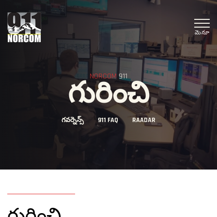
మెనూ
NORCOM
911
గురించి
గవర్నెన్స్
911 FAQ
RAADAR