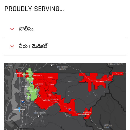
PROUDLY SERVING...
పోలీసు
నీరు | మెడికల్