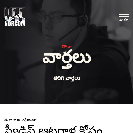
మెనూ
తాజా
వార్తలు
తిరిగి వార్తలు
మే 27, 2026
|
వర్గీకరించని
స్వీడిష్ ఆటగాళ్ల కోసం