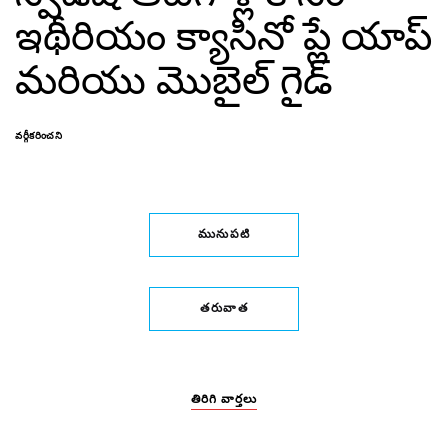
ఇథీరియం క్యాసినో ప్లే యాప్
మరియు మొబైల్ గైడ్
వర్గీకరించని
మునుపటి
తరువాత
తిరిగి వార్తలు