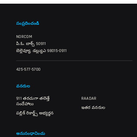
సంప్రదించండి
NORCOM
పి.ఓ. బాక్స్ 50911
బెల్లెవ్యూ, డబ్ల్యుఎ 98015-0911
425-577-5700
వనరుల
911 తరచుగా తలెత్తే
RAADAR
సందేహాలు
ఇతర వనరుల
పబ్లిక్ రికార్డ్స్ అభ్యర్థన
అనుసంధానించు