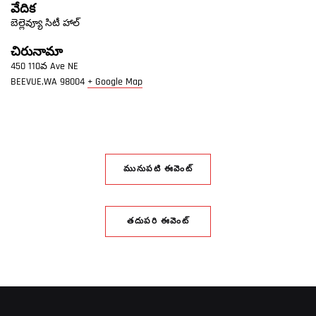
వేదిక
బెల్లెవ్యూ సిటీ హాల్
చిరునామా
450 110వ Ave NE
BEEVUE,WA
98004
+ Google Map
మునుపటి ఈవెంట్
తదుపరి ఈవెంట్