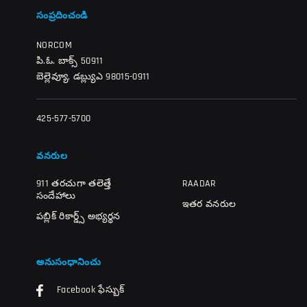
సంప్రదించండి
NORCOM
పి.ఓ. బాక్స్ 50911
బెల్లెవ్యూ, డబ్ల్యుఎ 98015-0911
425-577-5700
వనరుల
911 తరచుగా తలెత్తే
RAADAR
సందేహాలు
ఇతర వనరుల
పబ్లిక్ రికార్డ్స్ అభ్యర్థన
అనుసంధానించు
Facebook ఫేస్బుక్