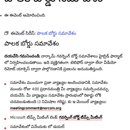
ఈ ఈవెంట్ ఆమోదించింది.
ఈవెంట్ సిరీస్:
పాలక బోర్డు సమావేశం
పాలక బోర్డు సమావేశం
దయచేసి గమనించండి:
నార్కామ్ గవర్నింగ్ బోర్డ్ సమావేశాలు హైబ్రిడ్ ఫార్మాట్
లో నిర్వహించబడతాయి, ఇది వ్యక్తిగతంగా, టెలిఫోన్ ద్వారా లేదా వీడియో
రిమోట్ యాక్సెస్ ద్వారా పాల్గొనడానికి ప్రజలను అనుమతిస్తుంది.
సమావేశం ముందుగా ప్రజా వ్యాఖ్యల అందించడానికి, సమావేశం
ముందు రోజు 4:00 ప్రధానమంత్రి మీ వ్యాఖ్యలు సమర్పించవచ్చు
దయచేసి. మీ వ్యాఖ్యలు సమావేశం ప్రారంభంలో రికార్డు లోకి
చదవబడుతుంది (3 నిమిషాల గరిష్ట). కు ఇ-మెయిల్ వ్యాఖ్యలు:
meetingcomment@norcom.org
Microsoft టీమ్స్ మీటింగ్ లింక్:
గవర్నింగ్ బోర్డ్ టీమ్స్ మీటింగ్
సమావేశంలో వినేందుకు లో డయల్: