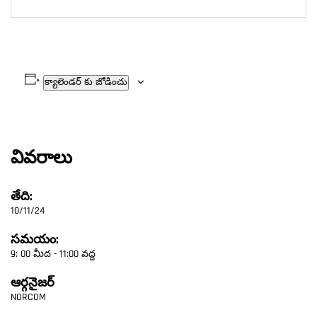
క్యాలెండర్ కు జోడించు
వివరాలు
తేది:
10/11/24
సమయం:
9: 00 మీద - 11:00 వద్ద
ఆర్గనైజర్
NORCOM