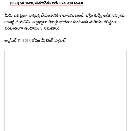
(360) 58-1620, సమావేశం ఐడి: 874 938 654#
మీరు ఒక ప్రజా వ్యాఖ్య చేయడానికి కావాలనుకుంటే, బోర్డు కుర్చీ అడిగినప్పుడు
కాబట్టి దయచేసి. వ్యాఖ్యలు రికార్డు భాగంగా ఉంటుంది మరియు గరిష్టంగా
పరిమితంగా ఉంటాయి 3 నిమిషాలు.
అక్టోబర్ 11, 2024 కోసం మీటింగ్ ప్యాకెట్