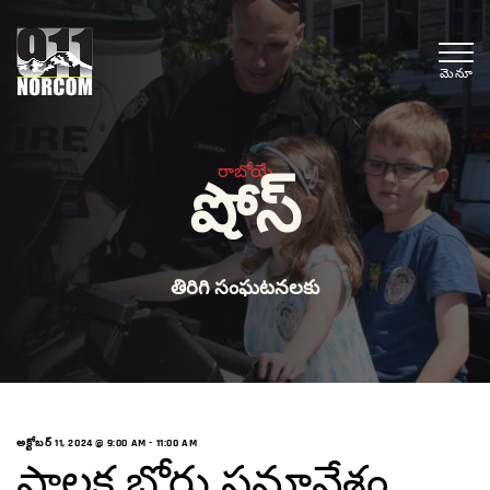
మెనూ
రాబోయే
షోస్
తిరిగి సంఘటనలకు
అక్టోబర్ 11, 2024 @ 9:00 AM
-
11:00 AM
పాలక బోర్డు సమావేశం