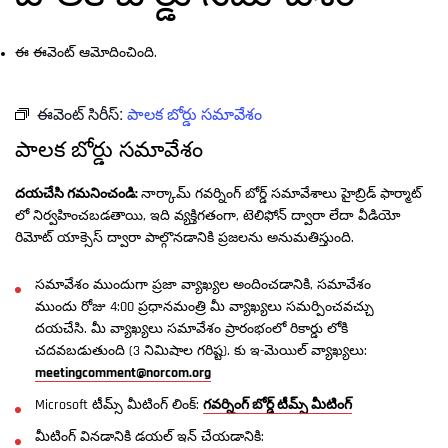
ఈ ఈవెంట్ ఆమోదించింది.
ఈవెంట్ సిరీస్:
పాలక బోర్డు సమావేశం
పాలక బోర్డు సమావేశం
దయచేసి గమనించండి:
నార్కామ్ గవర్నింగ్ బోర్డ్ సమావేశాలు హైబ్రిడ్ ఫార్మాట్
లో నిర్వహించబడతాయి, ఇది వ్యక్తిగతంగా, టెలిఫోన్ ద్వారా లేదా వీడియో
రిమోట్ యాక్సెస్ ద్వారా పాల్గొనడానికి ప్రజలను అనుమతిస్తుంది.
సమావేశం ముందుగా ప్రజా వ్యాఖ్యల అందించడానికి, సమావేశం
ముందు రోజు 4:00 ప్రధానమంత్రి మీ వ్యాఖ్యలు సమర్పించవచ్చు
దయచేసి. మీ వ్యాఖ్యలు సమావేశం ప్రారంభంలో రికార్డు లోకి
చదవబడుతుంది (3 నిమిషాల గరిష్ట). కు ఇ-మెయిల్ వ్యాఖ్యలు:
meetingcomment@norcom.org
Microsoft టీమ్స్ మీటింగ్ లింక్:
గవర్నింగ్ బోర్డ్ టీమ్స్ మీటింగ్
మీటింగ్ వినడానికి డయల్ ఇన్ చేయడానికి: