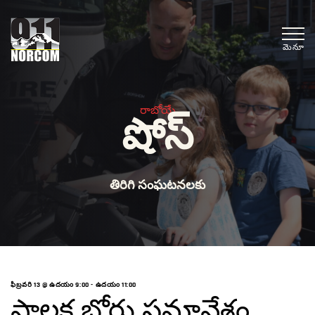
మెనూ
రాబోయే
షోస్
తిరిగి సంఘటనలకు
ఫిబ్రవరి 13 @ ఉదయం 9:00
-
ఉదయం 11:00
పాలక బోర్డు సమావేశం