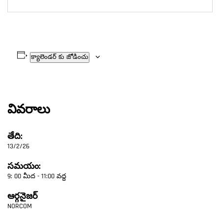
క్యాలెండర్ కు జోడించు
వివరాలు
తేది:
13/2/26
సమయం:
9: 00 మీద - 11:00 వద్ద
ఆర్గనైజర్
NORCOM