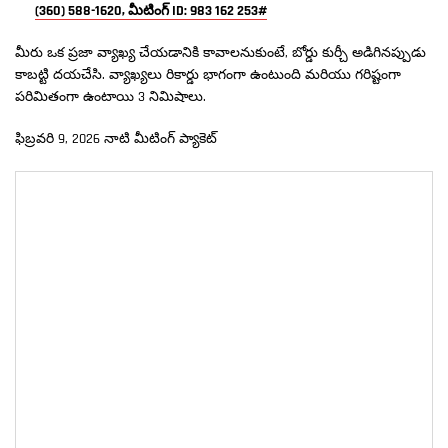
(360) 588-1620, మీటింగ్ ID: 983 162 253#
మీరు ఒక ప్రజా వ్యాఖ్య చేయడానికి కావాలనుకుంటే, బోర్డు కుర్చీ అడిగినప్పుడు
కాబట్టి దయచేసి. వ్యాఖ్యలు రికార్డు భాగంగా ఉంటుంది మరియు గరిష్టంగా
పరిమితంగా ఉంటాయి 3 నిమిషాలు.
ఫిబ్రవరి 9, 2026 నాటి మీటింగ్ ప్యాకెట్