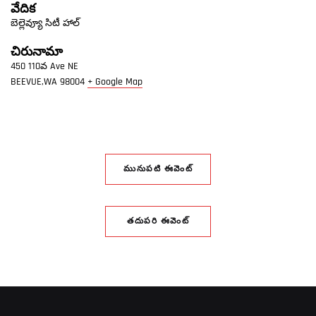
వేదిక
బెల్లెవ్యూ సిటీ హాల్
చిరునామా
450 110వ Ave NE
BEEVUE,WA
98004
+ Google Map
మునుపటి ఈవెంట్
తదుపరి ఈవెంట్