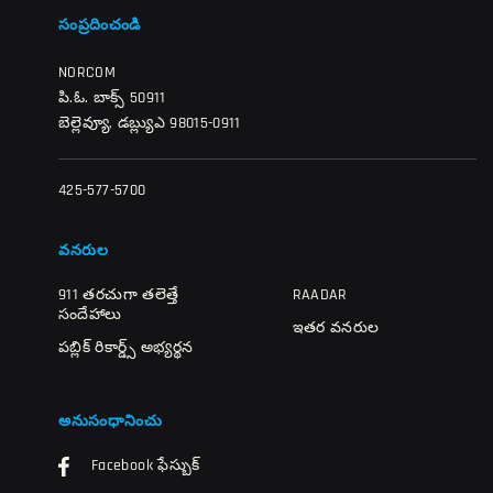
సంప్రదించండి
NORCOM
పి.ఓ. బాక్స్ 50911
బెల్లెవ్యూ, డబ్ల్యుఎ 98015-0911
425-577-5700
వనరుల
911 తరచుగా తలెత్తే
RAADAR
సందేహాలు
ఇతర వనరుల
పబ్లిక్ రికార్డ్స్ అభ్యర్థన
అనుసంధానించు
Facebook ఫేస్బుక్