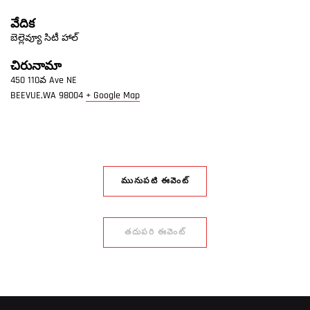
వేదిక
బెల్లెవ్యూ సిటీ హాల్
చిరునామా
450 110వ Ave NE
BEEVUE,WA
98004
+ Google Map
మునుపటి ఈవెంట్
తదుపరి ఈవెంట్