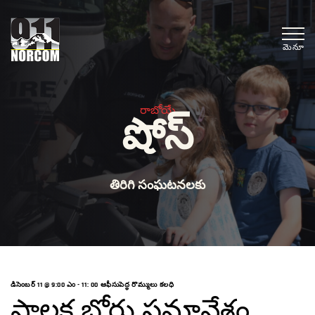
మెనూ
రాబోయే
షోస్
తిరిగి సంఘటనలకు
డిసెంబర్ 11 @ 9:00 ఎం
-
11: 00 ఆఫీసుపెద్ధ రొమ్ములు కలధి
పాలక బోర్డు సమావేశం