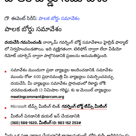
ఈవెంట్ సిరీస్:
పాలక బోర్డు సమావేశం
పాలక బోర్డు సమావేశం
దయచేసి గమనించండి:
నార్కామ్ గవర్నింగ్ బోర్డ్ సమావేశాలు హైబ్రిడ్ ఫార్మాట్
లో నిర్వహించబడతాయి, ఇది వ్యక్తిగతంగా, టెలిఫోన్ ద్వారా లేదా వీడియో
రిమోట్ యాక్సెస్ ద్వారా పాల్గొనడానికి ప్రజలను అనుమతిస్తుంది.
సమావేశం ముందుగా ప్రజా వ్యాఖ్యల అందించడానికి, సమావేశం
ముందు రోజు 4:00 ప్రధానమంత్రి మీ వ్యాఖ్యలు సమర్పించవచ్చు
దయచేసి. మీ వ్యాఖ్యలు సమావేశం ప్రారంభంలో రికార్డు లోకి
చదవబడుతుంది (3 నిమిషాల గరిష్ట). కు ఇ-మెయిల్ వ్యాఖ్యలు:
meetingcomment@norcom.org
Microsoft టీమ్స్ మీటింగ్ లింక్:
గవర్నింగ్ బోర్డ్ టీమ్స్ మీటింగ్
మీటింగ్ వినడానికి డయల్ ఇన్ చేయడానికి:
(360) 588-1620, మీటింగ్ ID: 983 162 253#
మీరు ఒక ప్రజా వ్యాఖ్య చేయడానికి కావాలనుకుంటే, బోర్డు కుర్చీ అడిగినప్పుడు