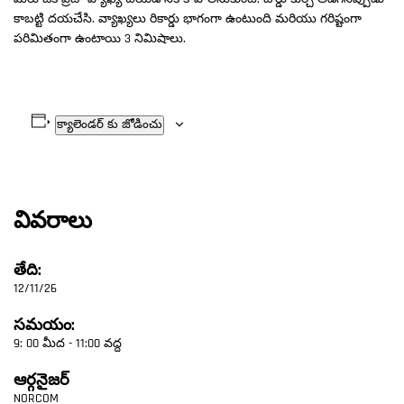
కాబట్టి దయచేసి. వ్యాఖ్యలు రికార్డు భాగంగా ఉంటుంది మరియు గరిష్టంగా
పరిమితంగా ఉంటాయి 3 నిమిషాలు.
క్యాలెండర్ కు జోడించు
వివరాలు
తేది:
12/11/26
సమయం:
9: 00 మీద - 11:00 వద్ద
ఆర్గనైజర్
NORCOM