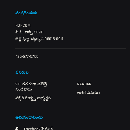
సంప్రదించండి
NORCOM
పి.ఓ. బాక్స్ 50911
బెల్లెవ్యూ, డబ్ల్యుఎ 98015-0911
425-577-5700
వనరుల
911 తరచుగా తలెత్తే
RAADAR
సందేహాలు
ఇతర వనరుల
పబ్లిక్ రికార్డ్స్ అభ్యర్థన
అనుసంధానించు
Facebook ఫేస్బుక్