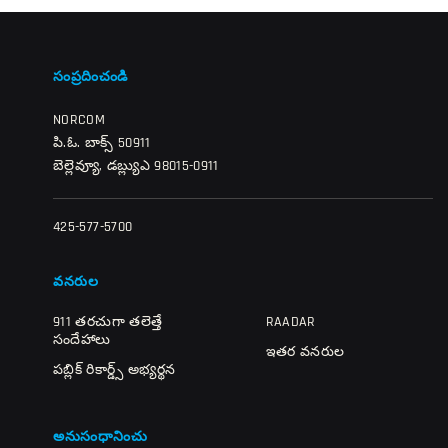
సంప్రదించండి
NORCOM
పి.ఓ. బాక్స్ 50911
బెల్లెవ్యూ, డబ్ల్యుఎ 98015-0911
425-577-5700
వనరుల
911 తరచుగా తలెత్తే
RAADAR
సందేహాలు
ఇతర వనరుల
పబ్లిక్ రికార్డ్స్ అభ్యర్థన
అనుసంధానించు