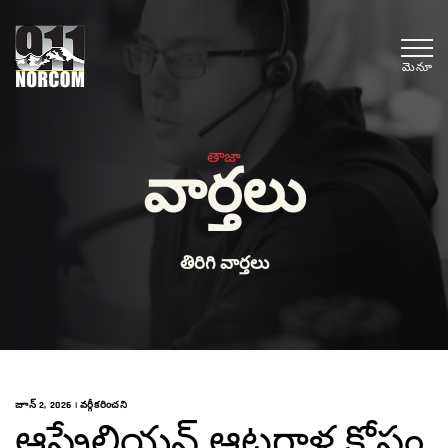
మెనూ
తాజా
వార్తలు
తిరిగి వార్తలు
జూన్ 2, 2026
|
వర్గీకరించని
ఆస్ట్రేలియన్ ఆటగాళ్ల కోసం