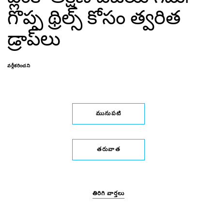
గొప్ప థ్రిల్స్ కోసం త్వరిత
డ్రాప్‌లు
వర్గీకరించని
మునుపటి
తరువాత
తిరిగి వార్తలు