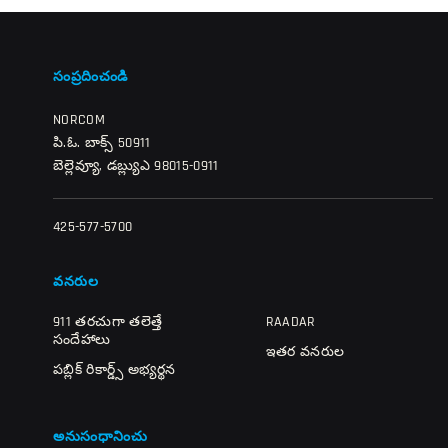
సంప్రదించండి
NORCOM
పి.ఓ. బాక్స్ 50911
బెల్లెవ్యూ, డబ్ల్యుఎ 98015-0911
425-577-5700
వనరుల
911 తరచుగా తలెత్తే
RAADAR
సందేహాలు
ఇతర వనరుల
పబ్లిక్ రికార్డ్స్ అభ్యర్థన
అనుసంధానించు