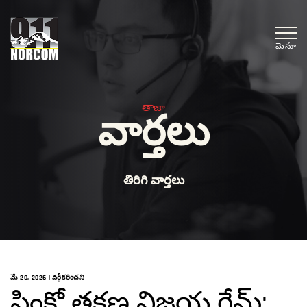
మెనూ
తాజా
వార్తలు
తిరిగి వార్తలు
మే 20, 2026
|
వర్గీకరించని
ప్లింకో తక్షణ విజయ గేమ్: