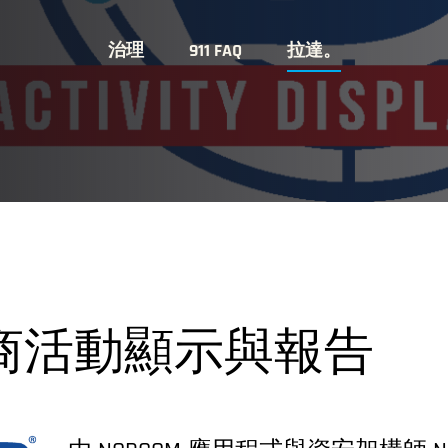
治理
911 FAQ
拉達。
商活動顯示與報告