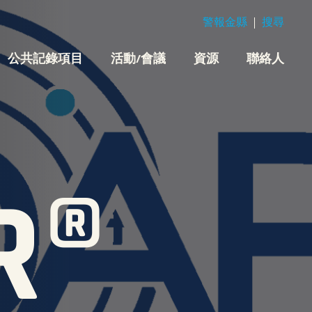
警報金縣
搜尋
公共記錄項目
活動/會議
資源
聯絡人
R®