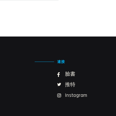
連接
臉書
推特
Instagram