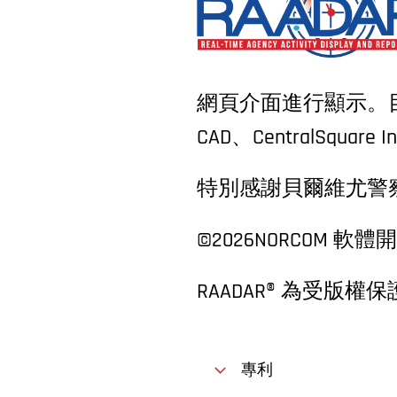
網頁介面進行顯示。目前支援的 
CAD、CentralSquare 
特別感謝貝爾維尤警察
©2026
NORCOM 軟
RAADAR® 為受版
專利