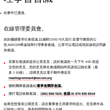
此事件已通過。
在線管理委員會。
由於繼續要求社會疏遠,以減輕COVID-19大流行,並遵守總督的公
告,NORCOM將遠端舉行理事會會議。公眾可以電話或視頻遠程訪問參
加會議。
若要在會議前提供公眾意見，請於會議前一天下午 4:00 前提
交您的意見。您的意見將在會議開始時宣讀並記錄在案（最
多 3 分鐘）。請將意見以電子郵件傳送至
meetingcomment@norcom.org
微軟團隊會議連結
:董事會團隊會議
。
撥打電話收聽會議：
(360) 588-1620, 會議 ID: 874 938 654#
如果您想發表公開意見，請在董事會主席要求時提出。意見將作為
記錄的一部分，最長時間限制為 3 分鐘。