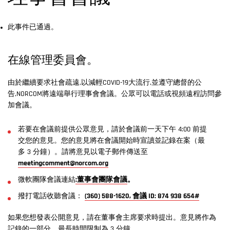
此事件已通過。
在線管理委員會。
由於繼續要求社會疏遠,以減輕COVID-19大流行,並遵守總督的公
告,NORCOM將遠端舉行理事會會議。公眾可以電話或視頻遠程訪問參
加會議。
若要在會議前提供公眾意見，請於會議前一天下午 4:00 前提
交您的意見。您的意見將在會議開始時宣讀並記錄在案（最
多 3 分鐘）。請將意見以電子郵件傳送至
meetingcomment@norcom.org
微軟團隊會議連結
:董事會團隊會議
。
撥打電話收聽會議：
(360) 588-1620, 會議 ID: 874 938 654#
如果您想發表公開意見，請在董事會主席要求時提出。意見將作為
記錄的一部分，最長時間限制為 3 分鐘。