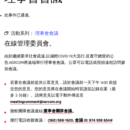
此事件已通過。
活動系列：
理事會會議
在線管理委員會。
由於繼續要求社會疏遠,以減輕COVID-19大流行,並遵守總督的公
告,NORCOM將遠端舉行理事會會議。公眾可以電話或視頻遠程訪問參
加會議。
若要在會議前提供公眾意見，請於會議前一天下午 4:00 前提
交您的意見。您的意見將在會議開始時宣讀並記錄在案（最
多 3 分鐘）。請將意見以電子郵件傳送至
meetingcomment@norcom.org
微軟團隊會議連結
:董事會團隊會議
。
撥打電話收聽會議：
(360) 588-1620, 會議 ID: 874 938 654#