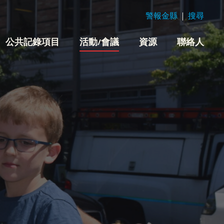
警報金縣
搜尋
公共記錄項目
活動/會議
資源
聯絡人