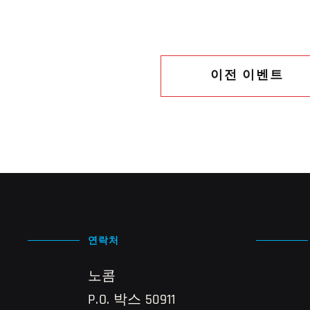
이전 이벤트
연락처
노콤
P.O. 박스 50911