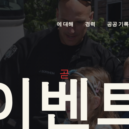
에 대해
경력
공공 기록
곧
이벤