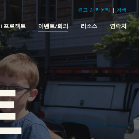
경고 킹 카운티
검색
 | 프로젝트
이벤트/회의
리소스
연락처
트