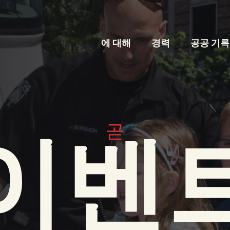
에 대해
경력
공공 기록
곧
이벤