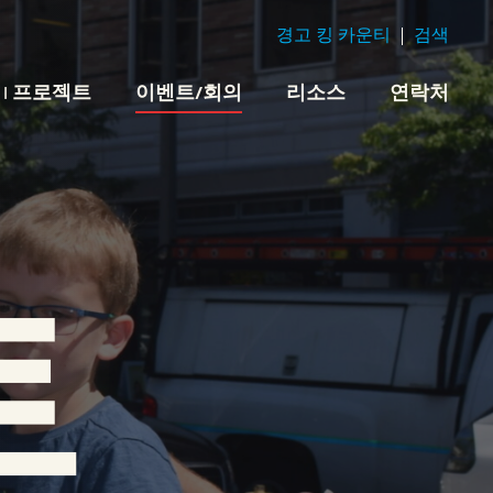
경고 킹 카운티
검색
 | 프로젝트
이벤트/회의
리소스
연락처
트