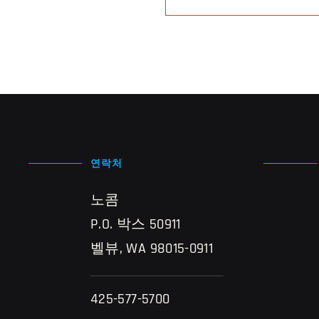
연락처
노콤
P.O. 박스 50911
벨뷰, WA 98015-0911
425-577-5700