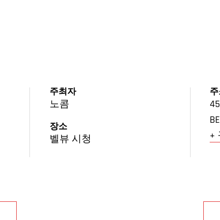
주최자
주
노콤
45
BE
장소
+
벨뷰 시청