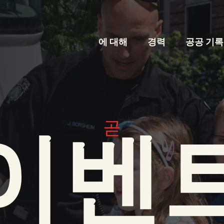
에 대해
경력
공공 기록
곧
이벤