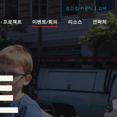
경고 킹 카운티
검색
 | 프로젝트
이벤트/회의
리소스
연락처
트