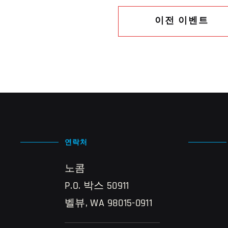
이전 이벤트
연락처
노콤
P.O. 박스 50911
벨뷰, WA 98015-0911