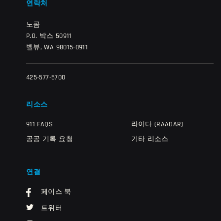
연락처
노콤
P.O. 박스 50911
벨뷰, WA 98015-0911
425-577-5700
리소스
911 FAQS
라이다 (RAADAR)
공공 기록 요청
기타 리소스
연결
페이스 북
트위터