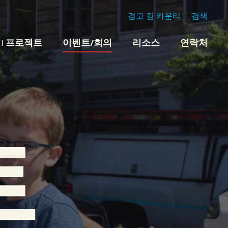
경고 킹 카운티
검색
 | 프로젝트
이벤트/회의
리소스
연락처
트