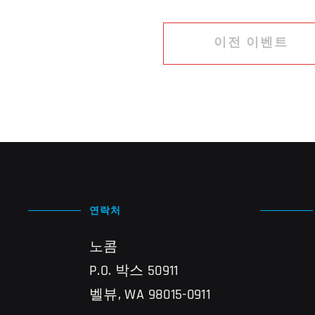
이전 이벤트
연락처
노콤
P.O. 박스 50911
벨뷰, WA 98015-0911