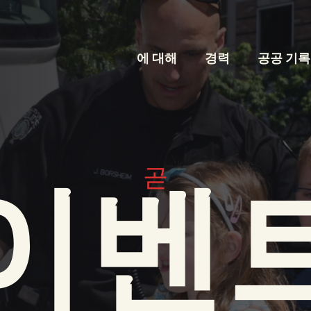
에 대해
경력
공공 기록
곧
이벤