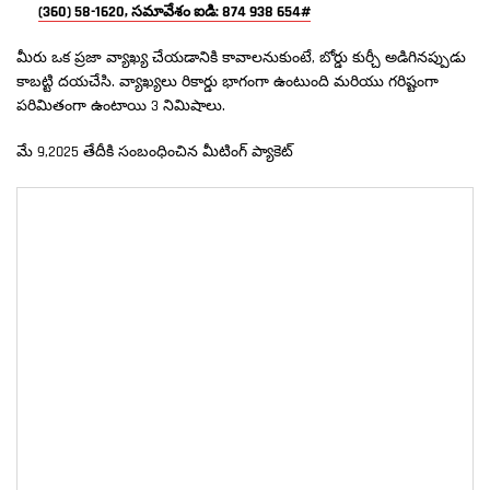
(360) 58-1620, సమావేశం ఐడి: 874 938 654#
మీరు ఒక ప్రజా వ్యాఖ్య చేయడానికి కావాలనుకుంటే, బోర్డు కుర్చీ అడిగినప్పుడు
కాబట్టి దయచేసి. వ్యాఖ్యలు రికార్డు భాగంగా ఉంటుంది మరియు గరిష్టంగా
పరిమితంగా ఉంటాయి 3 నిమిషాలు.
మే 9,2025 తేదీకి సంబంధించిన మీటింగ్ ప్యాకెట్