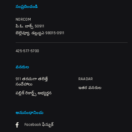
సంప్రదించండి
NORCOM
పి.ఓ. బాక్స్ 50911
బెల్లెవ్యూ, డబ్ల్యుఎ 98015-0911
425-577-5700
వనరుల
911 తరచుగా తలెత్తే
RAADAR
సందేహాలు
ఇతర వనరుల
పబ్లిక్ రికార్డ్స్ అభ్యర్థన
అనుసంధానించు
Facebook ఫేస్బుక్