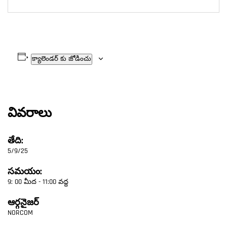
క్యాలెండర్ కు జోడించు
వివరాలు
తేది:
5/9/25
సమయం:
9: 00 మీద - 11:00 వద్ద
ఆర్గనైజర్
NORCOM