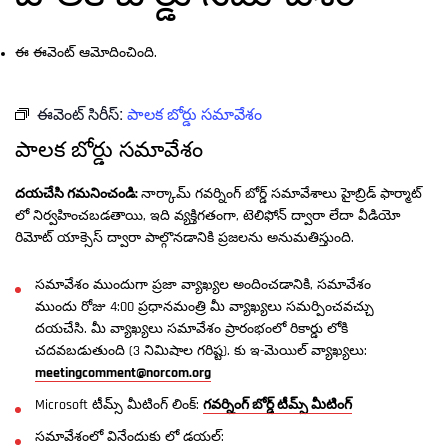
ఈ ఈవెంట్ ఆమోదించింది.
ఈవెంట్ సిరీస్:
పాలక బోర్డు సమావేశం
పాలక బోర్డు సమావేశం
దయచేసి గమనించండి:
నార్కామ్ గవర్నింగ్ బోర్డ్ సమావేశాలు హైబ్రిడ్ ఫార్మాట్
లో నిర్వహించబడతాయి, ఇది వ్యక్తిగతంగా, టెలిఫోన్ ద్వారా లేదా వీడియో
రిమోట్ యాక్సెస్ ద్వారా పాల్గొనడానికి ప్రజలను అనుమతిస్తుంది.
సమావేశం ముందుగా ప్రజా వ్యాఖ్యల అందించడానికి, సమావేశం
ముందు రోజు 4:00 ప్రధానమంత్రి మీ వ్యాఖ్యలు సమర్పించవచ్చు
దయచేసి. మీ వ్యాఖ్యలు సమావేశం ప్రారంభంలో రికార్డు లోకి
చదవబడుతుంది (3 నిమిషాల గరిష్ట). కు ఇ-మెయిల్ వ్యాఖ్యలు:
meetingcomment@norcom.org
Microsoft టీమ్స్ మీటింగ్ లింక్:
గవర్నింగ్ బోర్డ్ టీమ్స్ మీటింగ్
సమావేశంలో వినేందుకు లో డయల్: