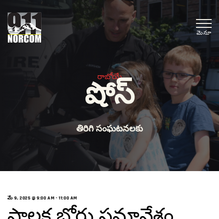
మెనూ
రాబోయే
షోస్
తిరిగి సంఘటనలకు
మే 9, 2025 @ 9:00 AM
-
11:00 AM
పాలక బోర్డు సమావేశం