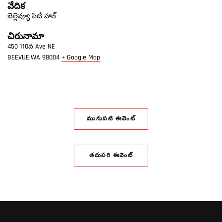
వేదిక
బెల్లెవ్యూ సిటీ హాల్
చిరునామా
450 110వ Ave NE
BEEVUE,WA
98004
+ Google Map
మునుపటి ఈవెంట్
తదుపరి ఈవెంట్