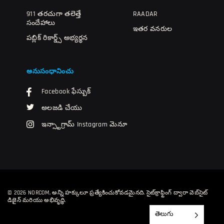
911 తరచుగా తలెత్తే
RAADAR
సందేహాలు
ఇతర వనరుల
పబ్లిక్ రికార్డ్స్ అభ్యర్థన
అనుసంధానించు
Facebook ఫేస్బుక్
అలజడి చేయు
ఇన్స్టాగ్రామ్ Instagram మెనూ
© 2026 NORCOM, అన్ని హక్కులూ ప్రత్యేకించుకోవడమైనది.
సైట్‌క్రాఫ్టింగ్ ద్వారా వెబ్‌సైట్
డిజైన్ మరియు అభివృద్ధి.
తెలుగు