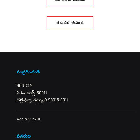
మునుపటి ఈవెంట్
తదుపరి ఈవెంట్
సంప్రదించండి
NORCOM
పి.ఓ. బాక్స్ 50911
బెల్లెవ్యూ, డబ్ల్యుఎ 98015-0911
425-577-5700
వనరుల