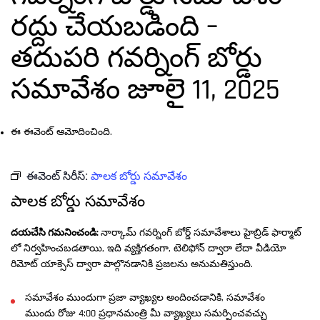
రద్దు చేయబడింది –
తదుపరి గవర్నింగ్ బోర్డు
సమావేశం జూలై 11, 2025
ఈ ఈవెంట్ ఆమోదించింది.
ఈవెంట్ సిరీస్:
పాలక బోర్డు సమావేశం
పాలక బోర్డు సమావేశం
దయచేసి గమనించండి:
నార్కామ్ గవర్నింగ్ బోర్డ్ సమావేశాలు హైబ్రిడ్ ఫార్మాట్
లో నిర్వహించబడతాయి, ఇది వ్యక్తిగతంగా, టెలిఫోన్ ద్వారా లేదా వీడియో
రిమోట్ యాక్సెస్ ద్వారా పాల్గొనడానికి ప్రజలను అనుమతిస్తుంది.
సమావేశం ముందుగా ప్రజా వ్యాఖ్యల అందించడానికి, సమావేశం
ముందు రోజు 4:00 ప్రధానమంత్రి మీ వ్యాఖ్యలు సమర్పించవచ్చు