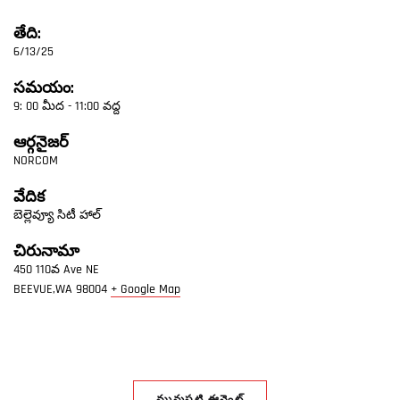
తేది:
6/13/25
సమయం:
9: 00 మీద - 11:00 వద్ద
ఆర్గనైజర్
NORCOM
వేదిక
బెల్లెవ్యూ సిటీ హాల్
చిరునామా
450 110వ Ave NE
BEEVUE,WA
98004
+ Google Map