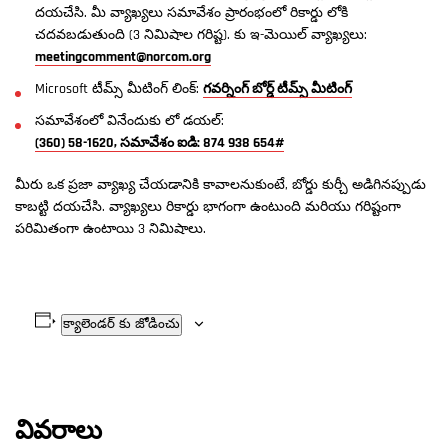
దయచేసి. మీ వ్యాఖ్యలు సమావేశం ప్రారంభంలో రికార్డు లోకి
చదవబడుతుంది (3 నిమిషాల గరిష్ట). కు ఇ-మెయిల్ వ్యాఖ్యలు:
meetingcomment@norcom.org
Microsoft టీమ్స్ మీటింగ్ లింక్:
గవర్నింగ్ బోర్డ్ టీమ్స్ మీటింగ్
సమావేశంలో వినేందుకు లో డయల్:
(360) 58-1620, సమావేశం ఐడి: 874 938 654#
మీరు ఒక ప్రజా వ్యాఖ్య చేయడానికి కావాలనుకుంటే, బోర్డు కుర్చీ అడిగినప్పుడు
కాబట్టి దయచేసి. వ్యాఖ్యలు రికార్డు భాగంగా ఉంటుంది మరియు గరిష్టంగా
పరిమితంగా ఉంటాయి 3 నిమిషాలు.
క్యాలెండర్ కు జోడించు
వివరాలు