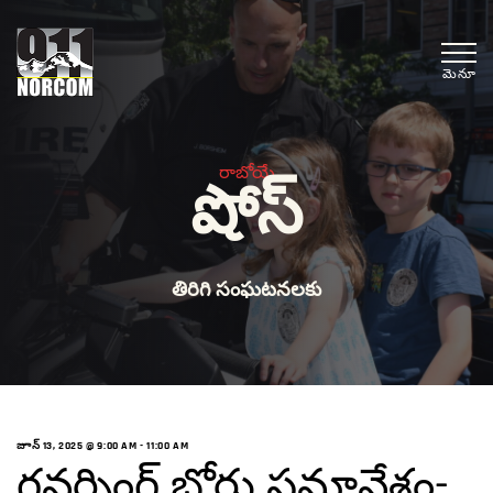
మెనూ
రాబోయే
షోస్
తిరిగి సంఘటనలకు
జూన్ 13, 2025 @ 9:00 AM
-
11:00 AM
గవర్నింగ్ బోర్డు సమావేశం-