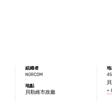
組織者
地
NORCOM
45
貝
地點
+
貝勒維市政廳