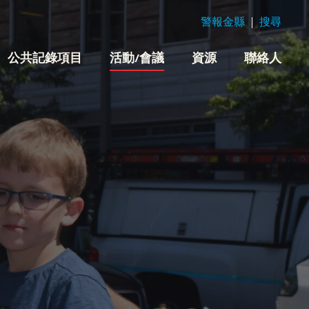
警報金縣
搜尋
公共記錄項目
活動/會議
資源
聯絡人