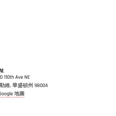
址
0 110th Ave NE
勒維
,
華盛頓州
98004
 Google 地圖