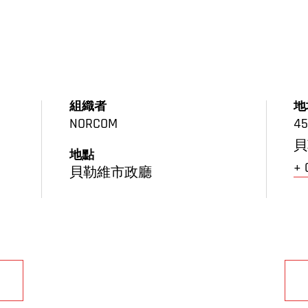
組織者
地
NORCOM
45
貝
地點
+
貝勒維市政廳