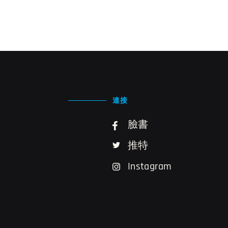
連接
臉書
推特
Instagram