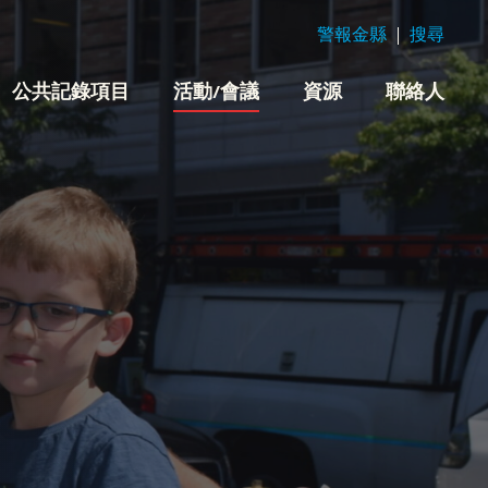
警報金縣
搜尋
公共記錄項目
活動/會議
資源
聯絡人