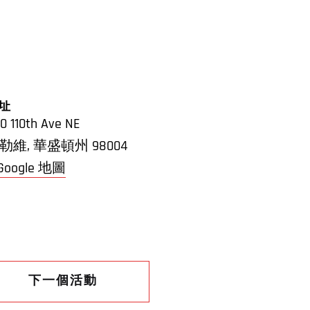
址
0 110th Ave NE
勒維
,
華盛頓州
98004
 Google 地圖
下一個活動