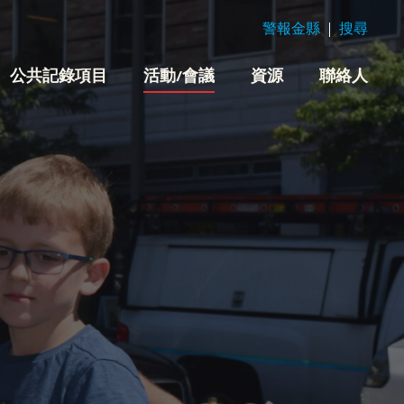
警報金縣
搜尋
公共記錄項目
活動/會議
資源
聯絡人