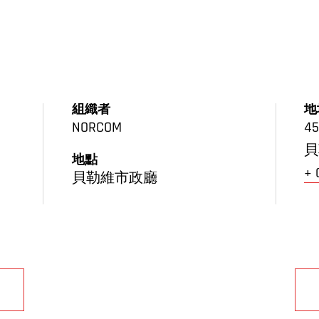
組織者
地
NORCOM
45
貝
地點
+
貝勒維市政廳