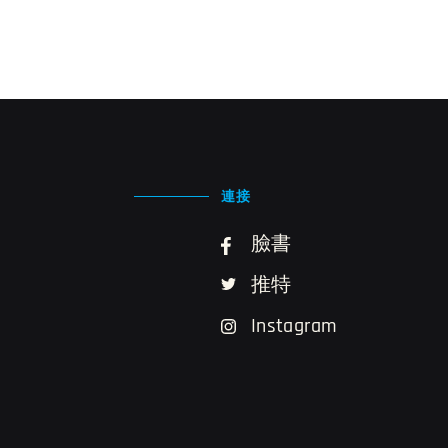
連接
臉書
推特
Instagram