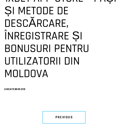
ȘI METODE DE
DESCĂRCARE,
ÎNREGISTRARE ȘI
BONUSURI PENTRU
UTILIZATORII DIN
MOLDOVA
UNCATEGORIZED
PREVIOUS