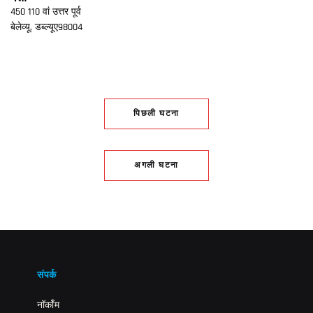
450 110 वां उत्तर पूर्व
बेलेव्यू,
डब्ल्यूए
98004
पिछली घटना
अगली घटना
संपर्क
नॉर्कॉम