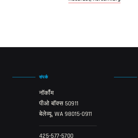
संपर्क
नॉर्कॉम
पीओ बॉक्स 50911
बेलेव्यू, WA 98015-0911
425-577-5700