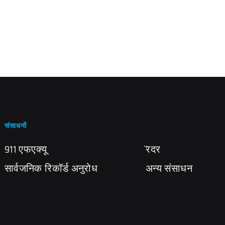
संसाधनों
911 एफएक्यू
̈रदर
सार्वजनिक रिकॉर्ड अनुरोध
अन्य संसाधन