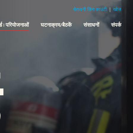
चेतावनी किंग काउंटी
खोज
्ड | परियोजनाओं
घटनाक्रम/बैठकें
संसाधनों
संपर्क
ड