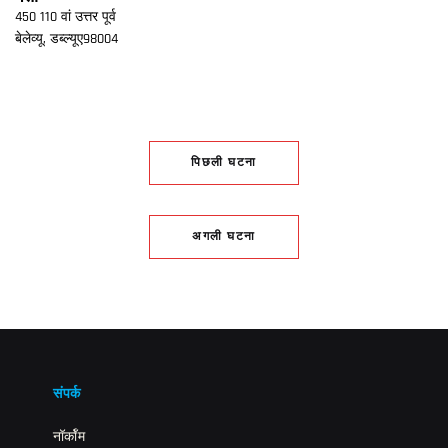
450 110 वां उत्तर पूर्व
बेलेव्यू,
डब्ल्यूए
98004
पिछली घटना
अगली घटना
संपर्क
नॉर्कॉम