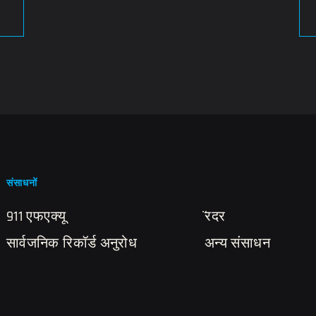
संसाधनों
911 एफएक्यू
̈रदर
सार्वजनिक रिकॉर्ड अनुरोध
अन्य संसाधन