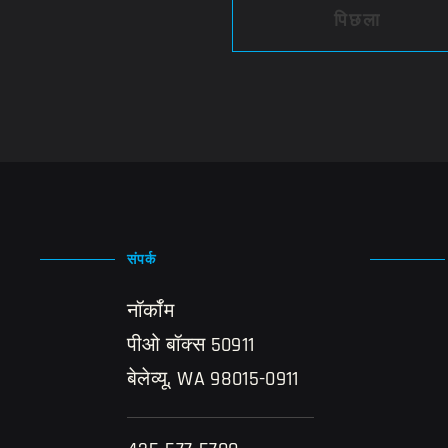
पिछला
संपर्क
नॉर्कॉम
पीओ बॉक्स 50911
बेलेव्यू, WA 98015-0911