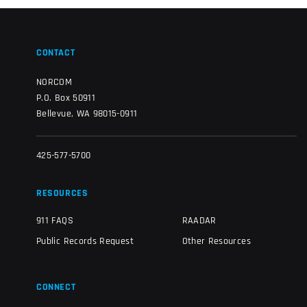
CONTACT
NORCOM
P.O. Box 50911
Bellevue, WA 98015-0911
425-577-5700
RESOURCES
911 FAQS
RAADAR
Public Records Request
Other Resources
CONNECT