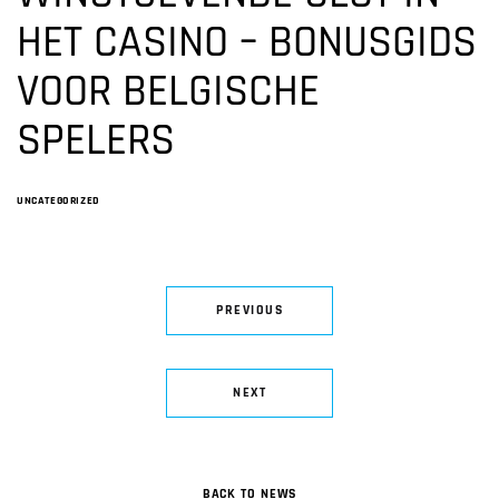
HET CASINO – BONUSGIDS
VOOR BELGISCHE
SPELERS
UNCATEGORIZED
PREVIOUS
NEXT
BACK TO NEWS