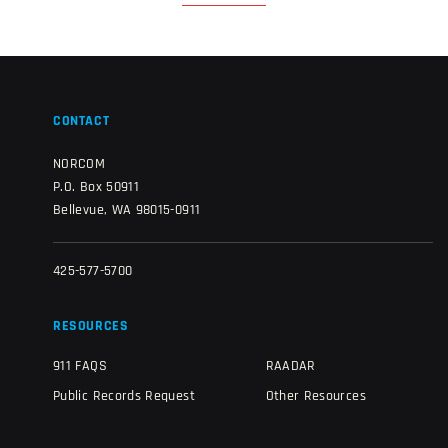
CONTACT
NORCOM
P.O. Box 50911
Bellevue, WA 98015-0911
425-577-5700
RESOURCES
911 FAQS
RAADAR
Public Records Request
Other Resources