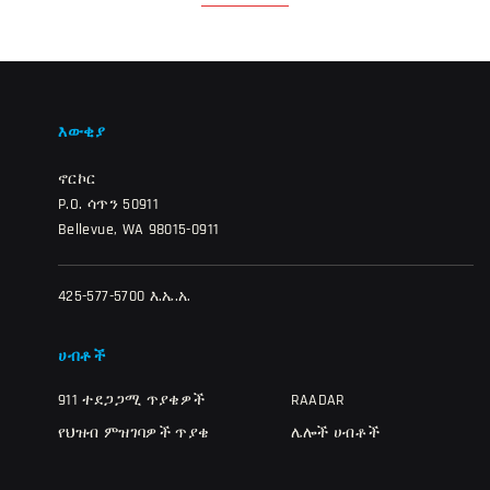
እውቂያ
ኖርኮር
P.O. ሳጥን 50911
Bellevue, WA 98015-0911
425-577-5700 እ.ኤ.አ.
ሀብቶች
911 ተደጋጋሚ ጥያቄዎች
RAADAR
የህዝብ ምዝገባዎች ጥያቄ
ሌሎች ሀብቶች