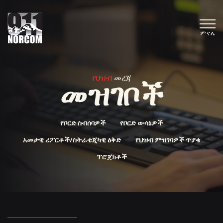
ምናሌ
የህዝብ
መረጃ
መዝገቦች
የቦርድ ስብሰባዎች
የቦርድ ውሳኔዎች
አመታዊ ሪፖርቶች/ስትራቴጂካዊ ዕቅድ
የህዝብ ምዝገባዎች ጥያቄ
ፕሮጀክቶች