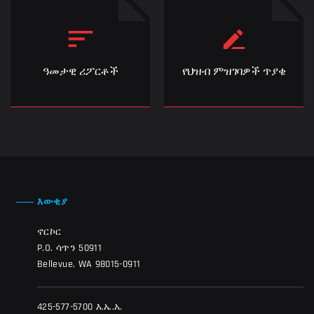
ዓመታዊ ሪፖርቶች
የህዝብ ምዝገባዎች ጥያቄ
እውቂያ
ኖርኮር
P.O. ሳጥን 50911
Bellevue, WA 98015-0911
425-577-5700 እ.ኤ.አ.