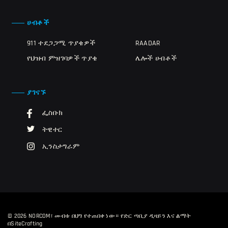
ሀብቶች
911 ተደጋጋሚ ጥያቄዎች
RAADAR
የህዝብ ምዝገባዎች ጥያቄ
ሌሎች ሀብቶች
ያገናኙ
ፌስቡክ
ትዊተር
ኢንስታግራም
© 2026 NORCOM፣ መብቱ በህግ የተጠበቀ ነው።
የድር ጣቢያ ዲዛይን እና ልማት
በSiteCrafting