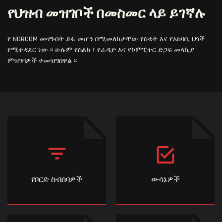
የህዝብ መዝገቦች በመስመር ላይ ይገኛሉ
የ NORCOM መዛግብት ይፋ መሆን በሚመለከታቸው የስቴት እና የአከባቢ ህጎች
የሚተዳደር ነው ፡፡ ሁሉም የስልክ ፣ የራዲዮ እና የኮምፒተር ድጋፍ መላኪያ
ምዝገባዎች ተመዝግበዋል ፡፡
የቦርድ ስብሰባዎች
ውሳኔዎች