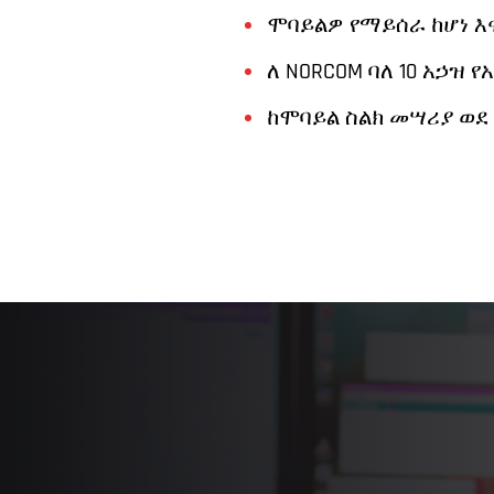
ሞባይልዎ የማይሰራ ከሆነ እ
ለ NORCOM ባለ 10 አኃዝ የ
ከሞባይል ስልክ መሣሪያ ወደ 9