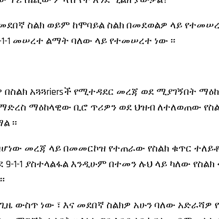
ለው ጥሪ ሰጪው ምላሽ የት እንደሚልክ ያውቃል?
ሱ ከመደበኛ ስልክ ወይም ከሞባይል ስልክ በመደወልዎ ላይ የተመሠረ
1-1 መሠረተ ልማት ባለው ላይ የተመሠረተ ነው ፡፡
 በስልክ አጓጓriersች የሚተዳደር መረጃ ወደ ሚያገኝበት ማዕ
ለማድረስ ማዕከላዊው ቢሮ ጥሪዎን ወደ ህዝብ ለተለወጠው የስል
ል ፡፡
ሆነው መረጃ ላይ በመመርኮዝ የተጠራው የስልክ ቁጥር ተለይቶ ት
ወደ 9-1-1 ያስተላልፋል እንዲሁም በተመን ሉህ ላይ ካለው የስል
፡
ዜ ውስጥ ነው ፣ እና መደበኛ ስልክዎ አሁን ባለው አድራሻዎ የተመ