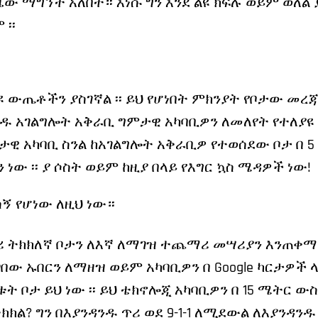
ው ማግኘት አለበት። እነሱ ግን እንደ ልዩ ክፍሉ ወይም ወለል
፡፡
ያዩ ውጤቶችን ያስገኛል ፡፡ ይህ የሆነበት ምክንያት የቦታው መረ
ንዱ አገልግሎት አቅራቢ ግምታዊ አካባቢዎን ለመለየት የተለያዩ
ታዊ አካባቢ ስንል ከአገልግሎት አቅራቢዎ የተወሰደው ቦታ በ 5
ው ፡፡ ያ ሶስት ወይም ከዚያ በላይ የእግር ኳስ ሜዳዎች ነው!
ኝ የሆነው ለዚህ ነው።
 ትክክለኛ ቦታን ለእኛ ለማገዝ ተጨማሪ መሣሪያን እንጠቀማ
በው ኡበርን ለማዘዝ ወይም አካባቢዎን በ Google ካርታዎች
 ቦታ ይህ ነው ፡፡ ይህ ቴክኖሎጂ አካባቢዎን በ 15 ሜትር ው
ትክክል? ግን በእያንዳንዱ ጥሪ ወደ 9-1-1 ለሚደውል ለእያንዳንዱ