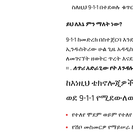
ስለዚህ 9-1-1 በተደወሉ ቁ
ይህ ለእኔ ምን ማለት ነው?
9-1-1 ከመድረክ በስተጀርባ 
ኢንዱስትሪው ሁል ጊዜ አዳዲስ 
ለመገናኘት ዘወትር ጥረት እናደር
፡፡ .
ለጥሪ አድራጊው የት እንዳሉ
ከእነዚህ ቴክኖሎጂዎች
ወደ 9-1-1 የሚደው
የተለየ ሞደም ወይም የተለየ
የሽቦ መስመርዎ የማይሠራ ከ