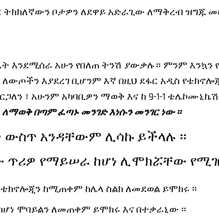
ጥር ትክክለኛውን ቦታዎን ለደዋይ አድራጊው ለማቅረብ ዝግጁ መሆ
እንዴት እንደሚሰራ አሁን የበለጠ ትንሽ ያውቃሉ። ምንም እንኳን 
ለውጦችን እያደረገ ቢሆንም እኛ በዚህ ደፋር አዲስ የቴክኖሎጂ
ጋለን ፣ አሁንም አካባቢዎን ማወቅ እና ከ 9-1-1 ቴሌኮሙኒኬ
 ለማወቅ በጣም ፈጣኑ መንገድ እነሱን መንገር ነው ፡፡
 ውስጥ አንዳቸውም ሊሳኩ ይችላሉ ፡፡
ለው ጥሪዎ የማይሠራ ከሆነ ሊሞክሯቸው የሚገ
 ቴክኖሎጂን ከሚጠቀም ከሌላ ስልክ ለመደወል ይሞክሩ ፡፡
ሆነ ሞባይልን ለመጠቀም ይሞክሩ እና በተቃራኒው ፡፡