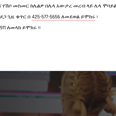
ና የሽቦ መስመር ከሌልዎ በሌላ አውታረ መረብ ላይ ሌላ ሞባይል 
አደጋ ጊዜ ቁጥር በ
425-577-5656 ለመደወል ይሞክሩ
፡
11 ለመላክ ይሞክሩ ፡፡