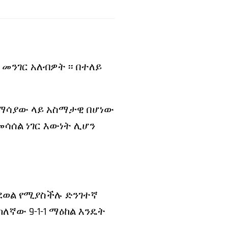
 መንገር አለብዎት ፡፡ በተለይ
በማሳያው ላይ አስማታዊ በሆነው
ሚመሳሰል ነገር እውነት ሊሆን
ለመደወል የሚያስችሉ ድንገተኛ
ለኛው 9-1-1 ማዕከል እንዴት