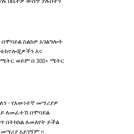
 ያሉ በቤትዎ ውስጥ ያሉበትን
ጃ በሞባይል ስልክዎ አገልግሎት
 ቴክኖሎጂዎችን እና
 ሜትር ወይም በ 300+ ሜትር
ለን - የእውነተኛ መሣሪያዎ
 ላይ ለመፈተሽ በሞባይል
ስጥ በትክክል ለመለየት ይችል
 መሣሪያ አይገኝም ፡፡