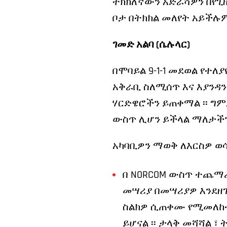
ትክክለኛውን አድራሻዎን በየጊዜ
ቦታ በትክክል መለየት አይችሉም 
ገመድ አልባ (ሴሉላር)
በሞባይል 9-1-1 መደወል የተለ
አቅራቢ ስለሚሰጥ እና እያንዳ
ሃርድዌሮችን ይጠቀማል ፡፡ ግም
ውስጥ ሊሆን ይችላል ማለታችን ነ
አካባቢዎን ማወቅ ለእርስዎ ወሳ
በ NORCOM ውስጥ ተጨማሪ
መሣሪያ በመሣሪያዎ እንደዘገ
ስልክዎ ሲጠቀሙ የሚመለከቱት
ይሆናል ፡፡ ታላቅ መሻሻል ፣ 