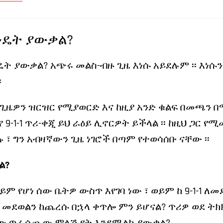
እንዴት ያውቃል?
ንዴት ያውቃል? አጭሩ መልስ-ብዙ ጊዜ እነሱ አይደሉም ፡፡ እነሱን
፡
 ጊዜዎን ዝርዝር የሚያወርድ እና ከዚያ አንድ ቁልፍ በመጫን 
 9-1-1 ጥሪ-ቀጂ ይህ ራዕይ ሊኖርዎት ይችላል ፡፡ ከዚህ ጋር የ
 ግን አብዛኛውን ጊዜ ነገሮች በጣም የተወሳሰቡ ናቸው ፡፡
ል?
ይም የሆነ ሰው ቤትዎ ውስጥ እየገባ ነው ፣ ወይም ከ 9-1-1 
 መደወልን ከጨረሱ በኋላ ቀጥሎ ምን ይሆናል? ጥሪዎ ወደ ትክክ