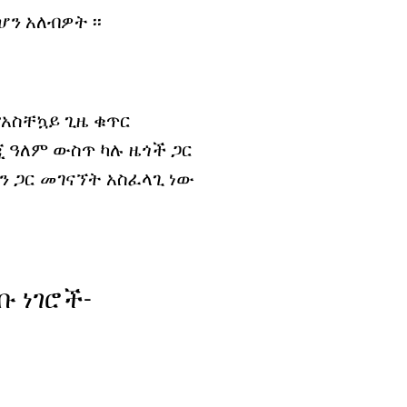
ን አለብዎት ፡፡
የአስቸኳይ ጊዜ ቁጥር
 ዓለም ውስጥ ካሉ ዜጎች ጋር
ሽን ጋር መገናኘት አስፈላጊ ነው
ቡ ነገሮች-