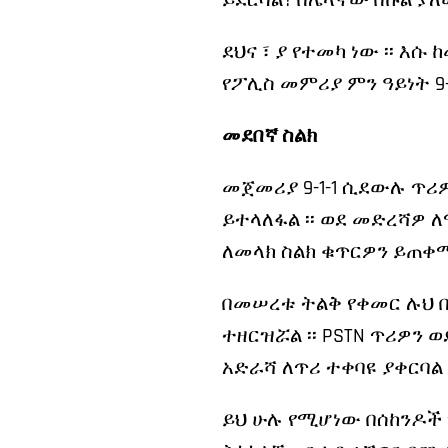
ይደርሳል? በሌላኛው በኩል ያ
ደህና ፣ ያ የተመካ ነው ፡፡ እ
የፖሊስ መምሪያ ምን ዓይነት 9-
መደበኛ ስልክ
መጀመሪያ 9-1-1 ሲደውሉ ጥሪዎ
ይተላለፋል ፡፡ ወደ መድረሻዎ 
ለመላክ ስልክ ቁጥርዎን ይጠቀማ
በመሠረቱ ትልቅ የቀመር ሉህ በ
ተዘርዝሯል ፡፡ PSTN ጥሪዎን 
አድራሻ ለጥሪ ተቀባዩ ያቀርባል ፡
ይህ ሁሉ የሚሆነው በሰከንዶች ጊ