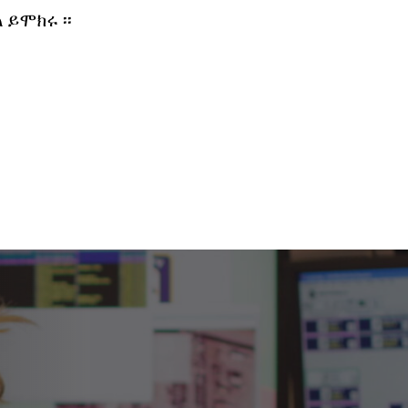
ይሞክሩ ፡፡