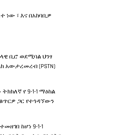
ተ ነው ፣ እና በአከባቢዎ
ከላዊ ቢሮ ወደሚባል ህንፃ
ክ አውታረመረብ (PSTN)
ክክለኛ የ 9-1-1 ማዕከል
ክ ቁጥርዎ ጋር የተጎዳኘውን
ዘገበ ከሆነ 9-1-1