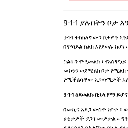
9-1-1 ያሉበትን ቦታ 
9-1-1 ትክክለኛውን ቦታዎን እ
በሞባይል ስልክ እየደወሉ ከሆነ ፡
ስልኩን የሚመልስ ፣ የአስቸኳይ
መኮንን ወደሚልክ ቦታ የሚልክ የ
የሚችልባቸው አጋጣሚዎች አሉ ፣
9-1-1 ከደወልኩ በኋላ ምን ይሆና
በመኪና አደጋ ውስጥ ነዎት ፣ ወ
ሁኔታዎች ያጋጥሙዎታል ፡፡ ግን