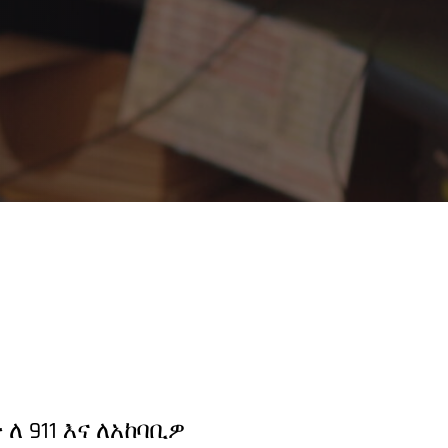
ለ 911 እና ለአከባቢዎ