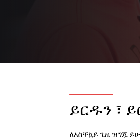
ይርዱን ፣ 
ለአስቸኳይ ጊዜ ዝግጁ ይሁኑ