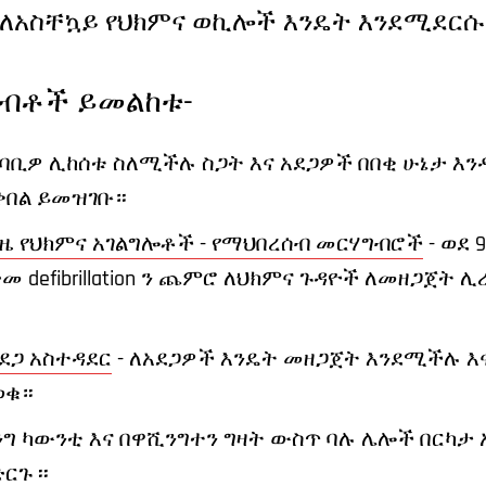
ና ለአስቸኳይ የህክምና ወኪሎች እንዴት እንደሚደርሱ 
ሀብቶች ይመልከቱ-
ካባቢዎ ሊከሰቱ ስለሚችሉ ስጋት እና አደጋዎች በበቂ ሁኔታ እ
ቀበል ይመዝገቡ።
ጊዜ የህክምና አገልግሎቶች - የማህበረሰብ መርሃግብሮች
- ወደ 
ድመ defibrillation ን ጨምሮ ለህክምና ጉዳዮች ለመዘጋጀ
ደጋ አስተዳደር
- ለአደጋዎች እንዴት መዘጋጀት እንደሚችሉ እ
ወቁ።
ኪንግ ካውንቲ እና በዋሺንግተን ግዛት ውስጥ ባሉ ሌሎች በርካታ 
ርጉ ፡፡