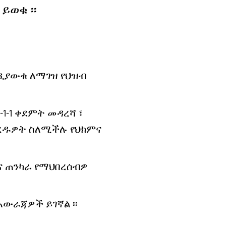
ይወቁ ፡፡
ንዲያውቁ ለማገዝ የህዝብ
9-1-1 ቀደምት መዳረሻ ፣
ት ሊረዱዎት ስለሚችሉ የህክምና
ና ጠንካራ የማህበረሰብዎ
አውራጃዎች ይገኛል ፡፡