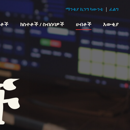
ማንቂያ ኪንግ ካውንቲ
ፈልግ
ክቶች
ክስተቶች / ስብሰባዎች
ሀብቶች
እውቂያ
ች