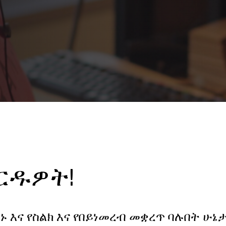
ይርዱዎት!
 እና የስልክ እና የበይነመረብ መቋረጥ ባሉበት ሁኔታ 