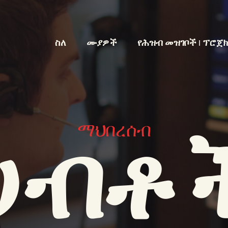
ስለ
ሙያዎች
የሕዝብ መዝገቦች | ፕሮጀ
ማህበረሰብ
ሀብቶ