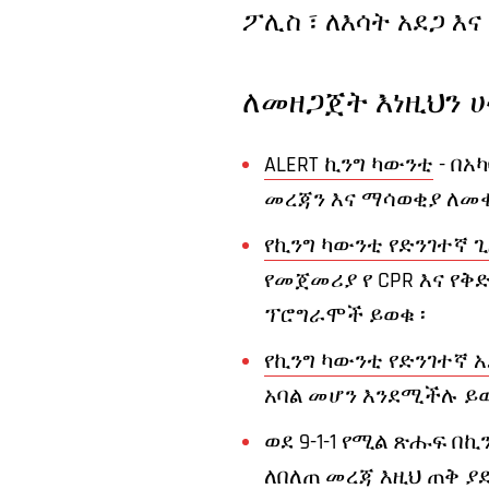
ፖሊስ ፣ ለእሳት አደጋ እ
ለመዘጋጀት እነዚህን 
ALERT ኪንግ ካውንቲ
- በአ
መረጃን እና ማሳወቂያ ለመ
የኪንግ ካውንቲ የድንገተኛ 
የመጀመሪያ የ CPR እና የቅ
ፕሮግራሞች ይወቁ ፡
የኪንግ ካውንቲ የድንገተኛ አ
አባል መሆን እንደሚችሉ ይ
ወደ 9-1-1 የሚል ጽሑፍ በ
ለበለጠ መረጃ እዚህ ጠቅ ያድ