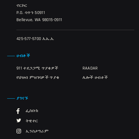
ኖርኮር
P.O. ሳጥን 50911
Bellevue, WA 98015-0911
425-577-5700 እ.ኤ.አ.
ሀብቶች
911 ተደጋጋሚ ጥያቄዎች
RAADAR
የህዝብ ምዝገባዎች ጥያቄ
ሌሎች ሀብቶች
ያገናኙ
ፌስቡክ
ትዊተር
ኢንስታግራም