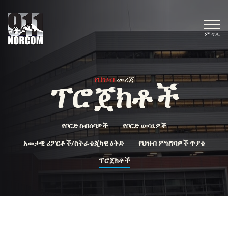
ምናሌ
የህዝብ
መረጃ
ፕሮጀክቶች
የቦርድ ስብሰባዎች
የቦርድ ውሳኔዎች
አመታዊ ሪፖርቶች/ስትራቴጂካዊ ዕቅድ
የህዝብ ምዝገባዎች ጥያቄ
ፕሮጀክቶች