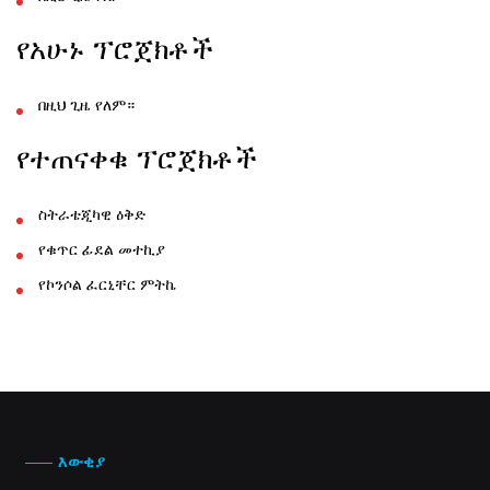
የአሁኑ ፕሮጀክቶች
በዚህ ጊዜ የለም።
የተጠናቀቁ ፕሮጀክቶች
ስትራቴጂካዊ ዕቅድ
የቁጥር ፊደል መተኪያ
የኮንሶል ፈርኒቸር ምትኬ
እውቂያ