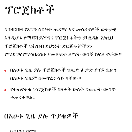
ፕሮጀክቶች
NORCOM የእኛን ስርዓት ጤናማ እና መሳሪያዎች ወቅታዊ
እንዲሆኑ የማሻሻያ/ጥገና ፕሮጀክቶችን ያካሂዳል. እነዚህ
ፕሮጀክቶች
የሕዝብ ደህንነት ድርጅቶቻችንን
የሚደግፍ
የማኅበረሰቡ የመሠረተ ልማት ወሳኝ ክፍል
ናቸው
።
በአሁኑ ጊዜ ያሉ ፕሮጀክቶች የቦርድ ፈቃድ ያገኙ ሲሆን
በአሁኑ ጊዜም በመካሄድ ላይ ናቸው።
የተጠናቀቁ ፕሮጀክቶች ባለፉት ሁለት ዓመታት ውስጥ
ተጠናቀዋል።
በአሁኑ ጊዜ ያሉ ጥያቄዎች
በዚህ ጊዜ የለም።