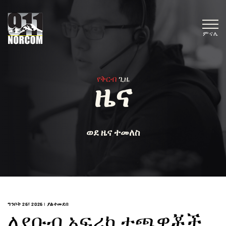
ምናሌ
የቅርብ
ጊዜ
ዜና
ወደ ዜና ተመለስ
ግንቦት 26፣ 2026
|
ያልተመደበ
ለደቡብ አፍሪካ ተጫዋቾች