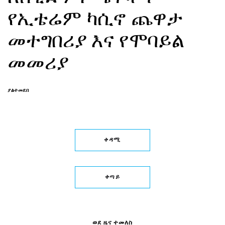
የኢቴሬም ካሲኖ ጨዋታ
መተግበሪያ እና የሞባይል
መመሪያ
ያልተመደበ
ቀዳሚ
ቀጣይ
ወደ ዜና ተመለስ