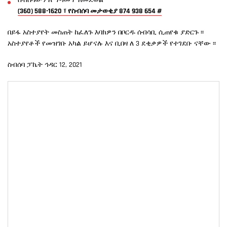
ስብሰባውን ለማዳመጥ ለመደወል
(360) 588-1620 ፣ የስብሰባ መታወቂያ 874 938 654 #
በይፋ አስተያየት መስጠት ከፈለጉ እባክዎን በቦርዱ ሰብሳቢ ሲጠየቁ ያድርጉ ፡፡
አስተያየቶች የመዝገቡ አካል ይሆናሉ እና ቢበዛ ለ 3 ደቂቃዎች የተገደቡ ናቸው ፡፡
ስብሰባ ፓኬት ኅዳር 12, 2021