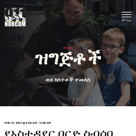
ምናሌ
መጪ
ዝግጅቶች
ወደ ክስተቶች ተመለስ
ህዳር 12, 2021 @ 9 00 AM
-
11 00 AM
የአስተዳደር ቦርድ ስብሰባ