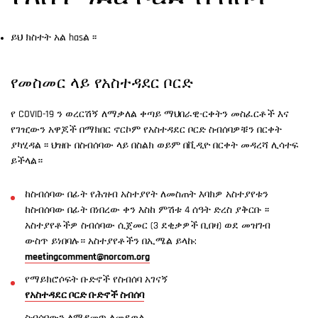
ይህ ክስተት አል hasል ፡፡
የመስመር ላይ የአስተዳደር ቦርድ
የ COVID-19 ን ወረርሽኝ ለማቃለል ቀጣይ ማህበራዊ-ርቀትን መስፈርቶች እና
የገዢውን አዋጆች በማክበር ኖርኮም የአስተዳደር ቦርድ ስብሰባዎቹን በርቀት
ያካሂዳል ፡፡ ህዝቡ በስብሰባው ላይ በስልክ ወይም በቪዲዮ በርቀት መዳረሻ ሊሳተፍ
ይችላል።
ከስብሰባው በፊት የሕዝብ አስተያየት ለመስጠት እባክዎ አስተያየቱን
ከስብሰባው በፊት በነበረው ቀን እስከ ምሽቱ 4 ሰዓት ድረስ ያቅርቡ ፡፡
አስተያየቶችዎ ስብሰባው ሲጀመር (3 ደቂቃዎች ቢበዛ) ወደ መዝገብ
ውስጥ ይነበባሉ። አስተያየቶችን በኢሜል ይላኩ:
meetingcomment@norcom.org
የማይክሮሶፍት ቡድኖች የስብሰባ አገናኝ
የአስተዳደር ቦርድ ቡድኖች ስብሰባ