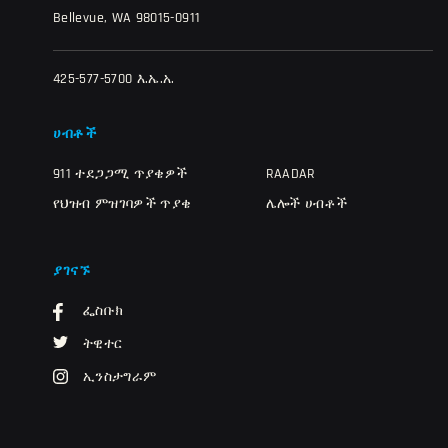
Bellevue, WA 98015-0911
425-577-5700 እ.ኤ.አ.
ሀብቶች
911 ተደጋጋሚ ጥያቄዎች
RAADAR
የህዝብ ምዝገባዎች ጥያቄ
ሌሎች ሀብቶች
ያገናኙ
ፌስቡክ
ትዊተር
ኢንስታግራም