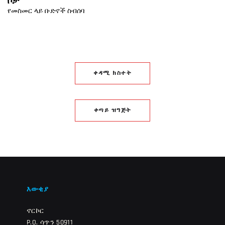
ቦታ
የመስመር ላይ ቡድኖች ስብሰባ
ቀዳሚ ክስተት
ቀጣይ ዝግጅት
እውቂያ
ኖርኮር
P.O. ሳጥን 50911