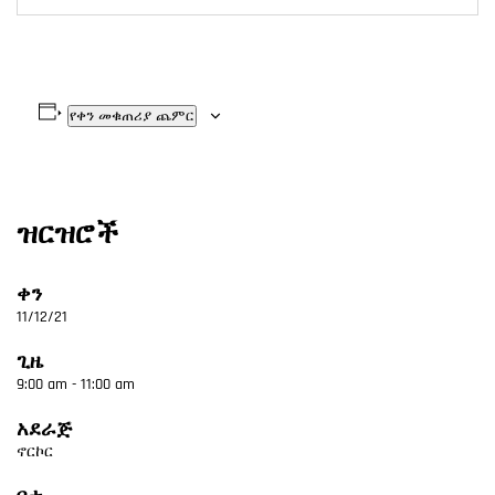
የቀን መቁጠሪያ ጨምር
ዝርዝሮች
ቀን
11/12/21
ጊዜ
9:00 am - 11:00 am
አደራጅ
ኖርኮር