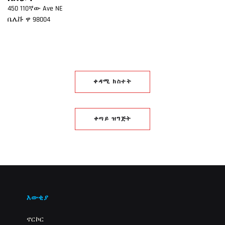
450 110ኛው Ave NE
ቤሌቩ
ዋ
98004
ቀዳሚ ክስተት
ቀጣይ ዝግጅት
እውቂያ
ኖርኮር