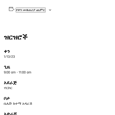
የቀን መቁጠሪያ ጨምር
ዝርዝሮች
ቀን
1/13/23
ጊዜ
9:00 am - 11:00 am
አደራጅ
ኖርኮር
ቦታ
ቤሌቩ ከተማ አዳራሽ
አድራሻ