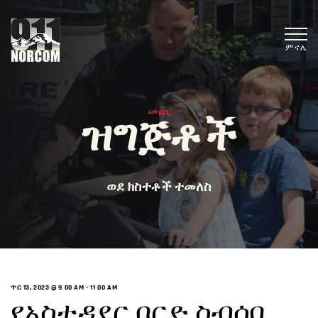
ምናሌ
መጪ
ዝግጅቶች
ወደ ክስተቶች ተመለስ
ጥር 13, 2023 @ 9 00 AM
-
11 00 AM
የአስተዳደር ቦርድ ስብሰባ