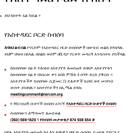
ይህ ክስተት አል hasል ፡፡
የአስተዳደር ቦርድ ስብሰባ
እባክህ ልብ በል
የኖርኮም የአስተዳደር ቦርድ ስብሰባዎች በውሂብ መልክ ይካሄዳሉ,
ይህም ህዝብ በአካል, በስልክ ወይም በቪዲዮ የርቀት መዳረሻ እንዲሳተፍ ያስችላል.
ከስብሰባው በፊት የሕዝብ አስተያየት ለመስጠት እባክዎ አስተያየቱን
ከስብሰባው በፊት በነበረው ቀን እስከ ምሽቱ 4 ሰዓት ድረስ ያቅርቡ ፡፡
አስተያየቶችዎ ስብሰባው ሲጀመር (3 ደቂቃዎች ቢበዛ) ወደ መዝገብ
ውስጥ ይነበባሉ። አስተያየቶችን በኢሜል ይላኩ:
meetingcomment@norcom.org
የ Microsoft ቡድኖች ስብሰባ አገናኝ
የአስተዳደር ቦርድ ቡድኖች ስብሰባ
ስብሰባውን ለማዳመጥ ለመደወል
(360) 588-1620 ፣ የስብሰባ መታወቂያ 874 938 654 #
በይፋ አስተያየት መስጠት ከፈለጉ እባክዎን በቦርዱ ሰብሳቢ ሲጠየቁ ያድርጉ ፡፡