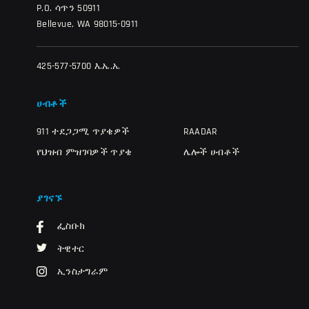
P.O. ሳጥን 50911
Bellevue, WA 98015-0911
425-577-5700 እ.ኤ.አ.
ሀብቶች
911 ተደጋጋሚ ጥያቄዎች
RAADAR
የህዝብ ምዝገባዎች ጥያቄ
ሌሎች ሀብቶች
ያገናኙ
ፌስቡክ
ትዊተር
ኢንስታግራም