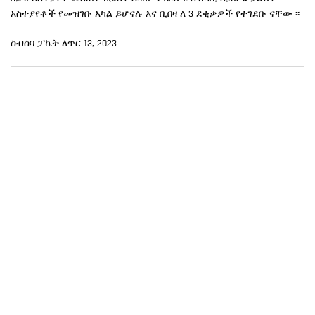
አስተያየቶች የመዝገቡ አካል ይሆናሉ እና ቢበዛ ለ 3 ደቂቃዎች የተገደቡ ናቸው ፡፡
ስብሰባ ፓኬት ለጥር 13, 2023