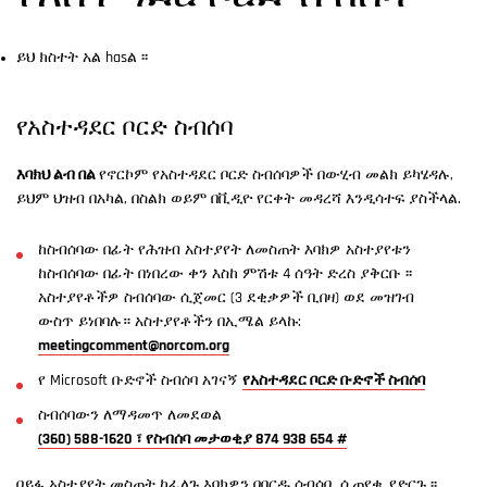
ይህ ክስተት አል hasል ፡፡
የአስተዳደር ቦርድ ስብሰባ
እባክህ ልብ በል
የኖርኮም የአስተዳደር ቦርድ ስብሰባዎች በውሂብ መልክ ይካሄዳሉ,
ይህም ህዝብ በአካል, በስልክ ወይም በቪዲዮ የርቀት መዳረሻ እንዲሳተፍ ያስችላል.
ከስብሰባው በፊት የሕዝብ አስተያየት ለመስጠት እባክዎ አስተያየቱን
ከስብሰባው በፊት በነበረው ቀን እስከ ምሽቱ 4 ሰዓት ድረስ ያቅርቡ ፡፡
አስተያየቶችዎ ስብሰባው ሲጀመር (3 ደቂቃዎች ቢበዛ) ወደ መዝገብ
ውስጥ ይነበባሉ። አስተያየቶችን በኢሜል ይላኩ:
meetingcomment@norcom.org
የ Microsoft ቡድኖች ስብሰባ አገናኝ
የአስተዳደር ቦርድ ቡድኖች ስብሰባ
ስብሰባውን ለማዳመጥ ለመደወል
(360) 588-1620 ፣ የስብሰባ መታወቂያ 874 938 654 #
በይፋ አስተያየት መስጠት ከፈለጉ እባክዎን በቦርዱ ሰብሳቢ ሲጠየቁ ያድርጉ ፡፡