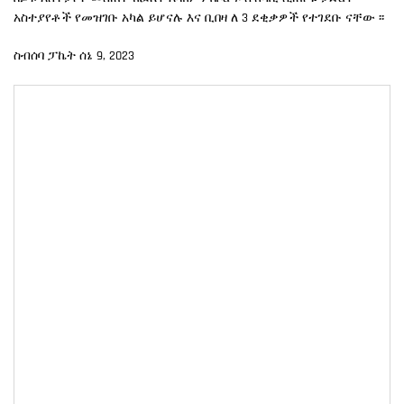
አስተያየቶች የመዝገቡ አካል ይሆናሉ እና ቢበዛ ለ 3 ደቂቃዎች የተገደቡ ናቸው ፡፡
ስብሰባ ፓኬት ሰኔ 9, 2023