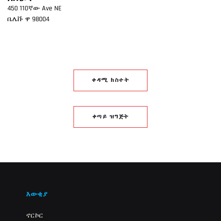
450 110ኛው Ave NE
ቤሌቩ
ዋ
98004
ቀዳሚ ክስተት
ቀጣይ ዝግጅት
እውቂያ
ኖርኮር