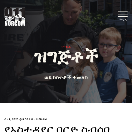
ምናሌ
መጪ
ዝግጅቶች
ወደ ክስተቶች ተመለስ
ሰኔ 9, 2023 @ 9 00 AM
-
11 00 AM
የአስተዳደር ቦርድ ስብሰባ