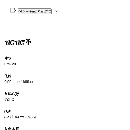
የቀን መቁጠሪያ ጨምር
ዝርዝሮች
ቀን
6/9/23
ጊዜ
9:00 am - 11:00 am
አደራጅ
ኖርኮር
ቦታ
ቤሌቩ ከተማ አዳራሽ
አድራሻ