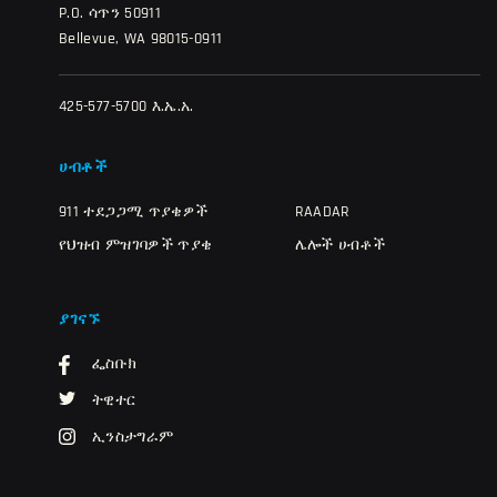
P.O. ሳጥን 50911
Bellevue, WA 98015-0911
425-577-5700 እ.ኤ.አ.
ሀብቶች
911 ተደጋጋሚ ጥያቄዎች
RAADAR
የህዝብ ምዝገባዎች ጥያቄ
ሌሎች ሀብቶች
ያገናኙ
ፌስቡክ
ትዊተር
ኢንስታግራም