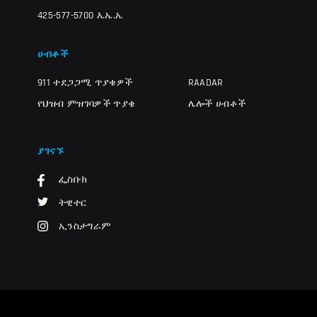
425-577-5700 እ.ኤ.አ.
ሀብቶች
911 ተደጋጋሚ ጥያቄዎች
RAADAR
የህዝብ ምዝገባዎች ጥያቄ
ሌሎች ሀብቶች
ያገናኙ
ፌስቡክ
ትዊተር
ኢንስታግራም