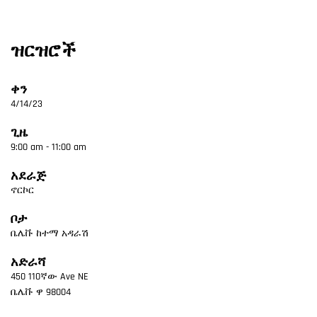
ዝርዝሮች
ቀን
4/14/23
ጊዜ
9:00 am - 11:00 am
አደራጅ
ኖርኮር
ቦታ
ቤሌቩ ከተማ አዳራሽ
አድራሻ
450 110ኛው Ave NE
ቤሌቩ
ዋ
98004