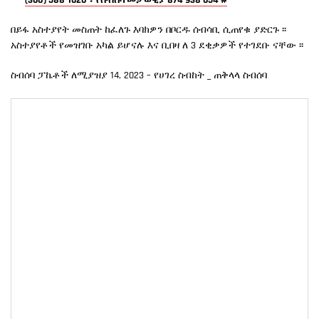
(360) 588-1620 ፣ የስብሰባ መታወቂያ 874 938 654 #
በይፋ አስተያየት መስጠት ከፈለጉ እባክዎን በቦርዱ ሰብሳቢ ሲጠየቁ ያድርጉ ፡፡
አስተያየቶች የመዝገቡ አካል ይሆናሉ እና ቢበዛ ለ 3 ደቂቃዎች የተገደቡ ናቸው ፡፡
ስብሰባ ፓኬቶች ለሚያዝያ 14, 2023 – የሀገረ ስብከት _ ጠቅላላ ስብሰባ