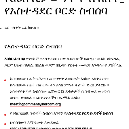
የአስተዳደር ቦርድ ስብሰባ
ይህ ክስተት አል hasል ፡፡
የአስተዳደር ቦርድ ስብሰባ
እባክህ ልብ በል
የኖርኮም የአስተዳደር ቦርድ ስብሰባዎች በውሂብ መልክ ይካሄዳሉ,
ይህም ህዝብ በአካል, በስልክ ወይም በቪዲዮ የርቀት መዳረሻ እንዲሳተፍ ያስችላል.
ከስብሰባው በፊት የሕዝብ አስተያየት ለመስጠት እባክዎ አስተያየቱን
ከስብሰባው በፊት በነበረው ቀን እስከ ምሽቱ 4 ሰዓት ድረስ ያቅርቡ ፡፡
አስተያየቶችዎ ስብሰባው ሲጀመር (3 ደቂቃዎች ቢበዛ) ወደ መዝገብ
ውስጥ ይነበባሉ። አስተያየቶችን በኢሜል ይላኩ:
meetingcomment@norcom.org
የ Microsoft ቡድኖች ስብሰባ አገናኝ
የአስተዳደር ቦርድ ቡድኖች ስብሰባ
ስብሰባውን ለማዳመጥ ለመደወል