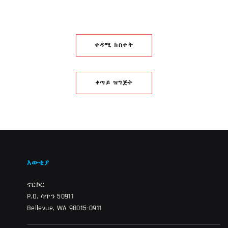
ቀዳሚ ክስተት
ቀጣይ ዝግጅት
እውቂያ
ኖርኮር
P.O. ሳጥን 50911
Bellevue, WA 98015-0911