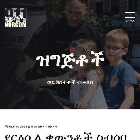
ምናሌ
መጪ
ዝግጅቶች
ወደ ክስተቶች ተመለስ
ሚያዚያ 14, 2023 @ 9 00 AM
-
11 00 AM
የርዕሰ ሊቃውንቶች ስብሰባ _