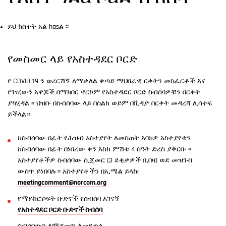
ይህ ክስተት አል hasል ፡፡
የመስመር ላይ የአስተዳደር ቦርድ
የ COVID-19 ን ወረርሽኝ ለማቃለል ቀጣይ ማህበራዊ-ርቀትን መስፈርቶች እና
የገዢውን አዋጆች በማክበር ኖርኮም የአስተዳደር ቦርድ ስብሰባዎቹን በርቀት
ያካሂዳል ፡፡ ህዝቡ በስብሰባው ላይ በስልክ ወይም በቪዲዮ በርቀት መዳረሻ ሊሳተፍ
ይችላል።
ከስብሰባው በፊት የሕዝብ አስተያየት ለመስጠት እባክዎ አስተያየቱን
ከስብሰባው በፊት በነበረው ቀን እስከ ምሽቱ 4 ሰዓት ድረስ ያቅርቡ ፡፡
አስተያየቶችዎ ስብሰባው ሲጀመር (3 ደቂቃዎች ቢበዛ) ወደ መዝገብ
ውስጥ ይነበባሉ። አስተያየቶችን በኢሜል ይላኩ:
meetingcomment@norcom.org
የማይክሮሶፍት ቡድኖች የስብሰባ አገናኝ
የአስተዳደር ቦርድ ቡድኖች ስብሰባ