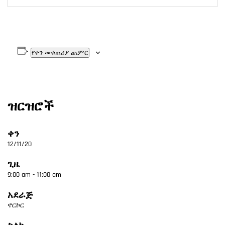
የቀን መቁጠሪያ ጨምር
ዝርዝሮች
ቀን
12/11/20
ጊዜ
9:00 am - 11:00 am
አደራጅ
ኖርኮር