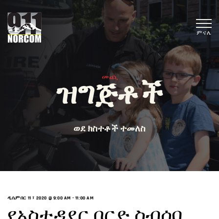
ምናሌ
መጪ
ዝግጅቶች
ወደ ክስተቶች ተመለስ
ዲሴምበር 11 ፣ 2020 @ 9:00 AM
-
11:00 AM
የአስተዳደር ቦርድ ስብሰባ