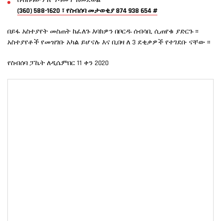
ስብሰባውን ለማዳመጥ ለመደወል
(360) 588-1620 ፣ የስብሰባ መታወቂያ 874 938 654 #
በይፋ አስተያየት መስጠት ከፈለጉ እባክዎን በቦርዱ ሰብሳቢ ሲጠየቁ ያድርጉ ፡፡
አስተያየቶች የመዝገቡ አካል ይሆናሉ እና ቢበዛ ለ 3 ደቂቃዎች የተገደቡ ናቸው ፡፡
የስብሰባ ፓኬት ለዲሴምበር 11 ቀን 2020