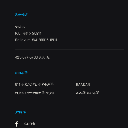
እውቂያ
ኖርኮር
P.O. ሳጥን 50911
Bellevue, WA 98015-0911
425-577-5700 እ.ኤ.አ.
ሀብቶች
911 ተደጋጋሚ ጥያቄዎች
RAADAR
የህዝብ ምዝገባዎች ጥያቄ
ሌሎች ሀብቶች
ያገናኙ
ፌስቡክ