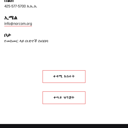
ስልክ
425-577-5700 እ.ኤ.አ.
ኢሜል
info@norcom.org
ቦታ
የመስመር ላይ ቡድኖች ስብሰባ
ቀዳሚ ክስተት
ቀጣይ ዝግጅት