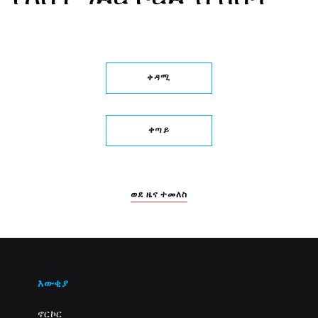
ቀዳሚ
ቀጣይ
ወደ ዜና ተመለስ
እውቂያ
ኖርኮር