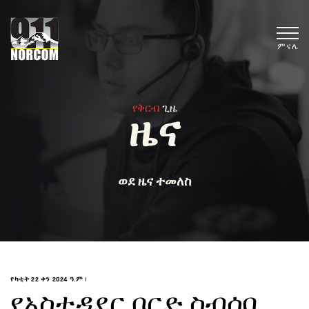
ምናሌ
የቅርብ
ጊዜ
ዜና
ወደ ዜና ተመለስ
የካቲት 22 ቀን 2024 ዓ.ም
|
የአስተዳደር ቦርድ ስብሰባ