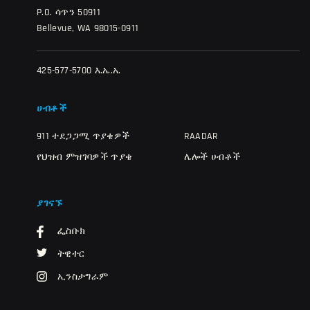
P.O. ሳጥን 50911
Bellevue, WA 98015-0911
425-577-5700 እ.ኤ.አ.
ሀብቶች
911 ተደጋጋሚ ጥያቄዎች
RAADAR
የህዝብ ምዝገባዎች ጥያቄ
ሌሎች ሀብቶች
ያገናኙ
ፌስቡክ
ትዊተር
ኢንስታግራም