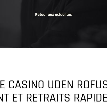
Retour aux actualités
LE CASINO UDEN ROFU
NT ET RETRAITS RAPID