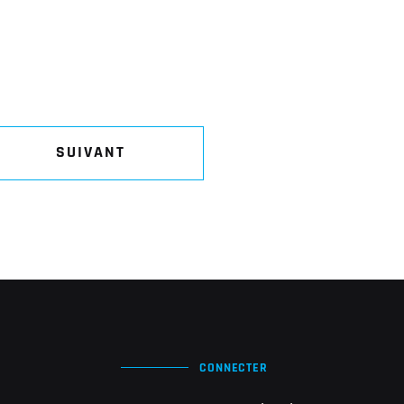
SUIVANT
CONNECTER